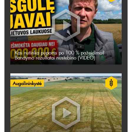
Kas nutinka pupoms po 100 % pažeidimo?
Bandymo rezultatai nustebino (VIDEO)
Augalininkystė