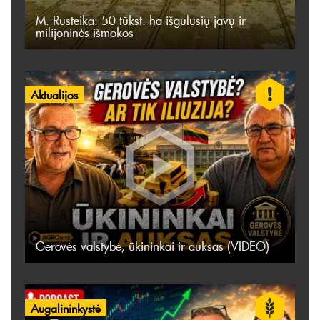
M. Rusteika: 50 tūkst. ha išgulusių javų ir
milijoninės išmokos
Aktualijos
Gerovės valstybė, ūkininkai ir auksas (VIDEO)
Augalininkystė