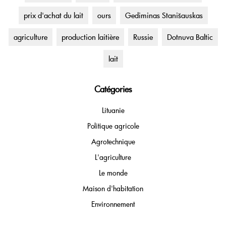
prix d'achat du lait
ours
Gediminas Stanišauskas
agriculture
production laitière
Russie
Dotnuva Baltic
lait
Catégories
Lituanie
Politique agricole
Agrotechnique
L'agriculture
Le monde
Maison d'habitation
Environnement