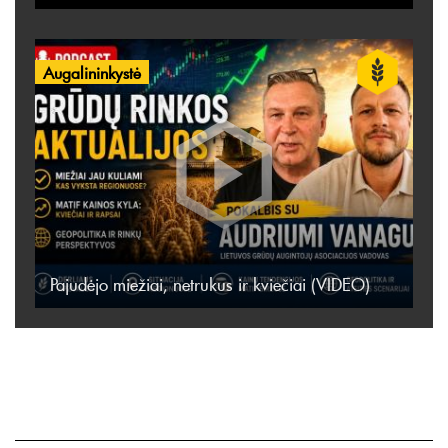
Augalininkystė
Pajudėjo miežiai, netrukus ir kviečiai (VIDEO)