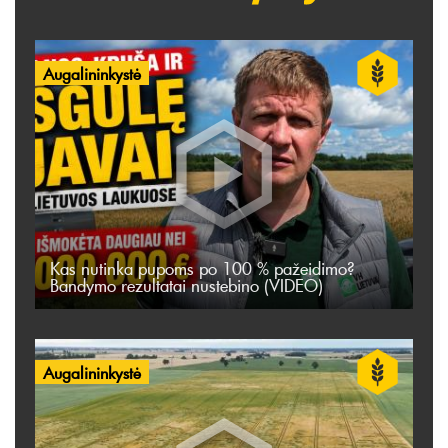
Augalininkystė
Kas nutinka pupoms po 100 % pažeidimo?
Bandymo rezultatai nustebino (VIDEO)
Augalininkystė