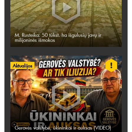
M. Rusteika: 50 tūkst. ha išgulusių javų ir
milijoninės išmokos
Aktualijos
Gerovės valstybė, ūkininkai ir auksas (VIDEO)