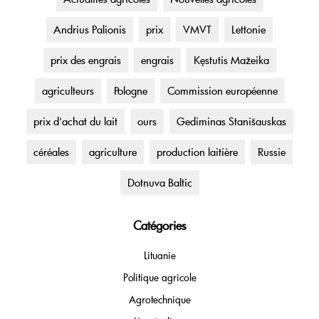
Andrius Palionis
prix
VMVT
Lettonie
prix des engrais
engrais
Kęstutis Mažeika
agriculteurs
Pologne
Commission européenne
prix d'achat du lait
ours
Gediminas Stanišauskas
céréales
agriculture
production laitière
Russie
Dotnuva Baltic
Catégories
Lituanie
Politique agricole
Agrotechnique