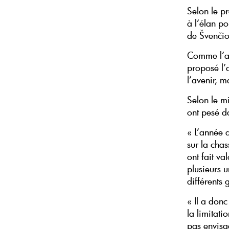
Selon le p
à l’élan po
de Švenčio
Comme l’a 
proposé l’
l’avenir, 
Selon le m
ont pesé d
« L’année d
sur la chas
ont fait va
plusieurs u
différents
« Il a donc
la limitati
pas envisag