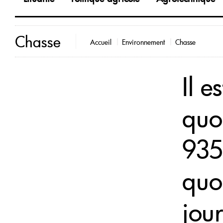
Chasse
Accueil
Environnement
Chasse
Il e
quo
935
quot
jou