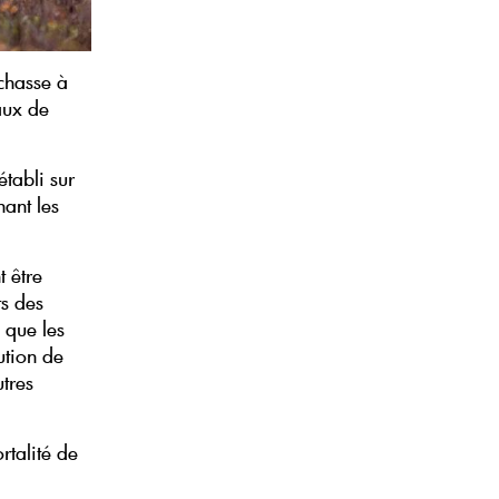
chasse à
aux de
tabli sur
ant les
 être
ts des
 que les
ution de
utres
rtalité de