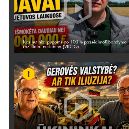
Kas nutinka pupoms po 100 % pažeidimo? Bandymo
rezultatai nustebino (VIDEO)