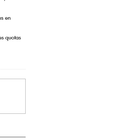
us en
es quotas