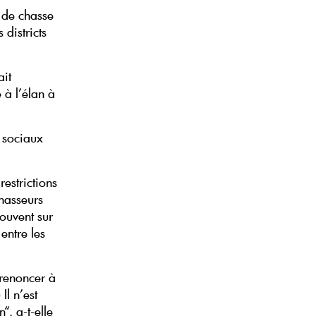
x de chasse
districts
ait
 à l’élan à
s sociaux
restrictions
chasseurs
souvent sur
entre les
 renoncer à
Il n’est
“, a-t-elle