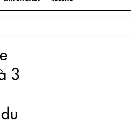
le
 à 3
 du