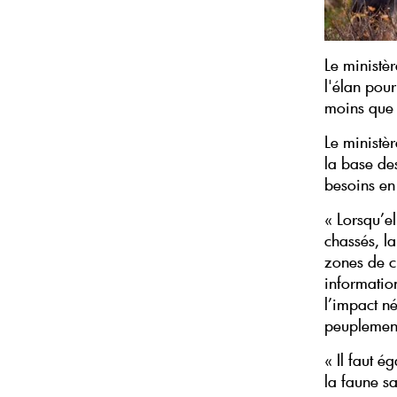
Le ministè
l'élan pou
moins que 
Le ministè
la base de
besoins en
« Lorsqu’e
chassés, l
zones de c
information
l’impact né
peuplement
« Il faut é
la faune sa