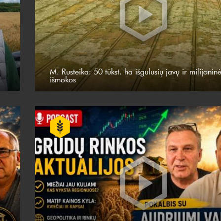
M. Rusteika: 50 tūkst. ha išgulusių javų ir milijonin
išmokos