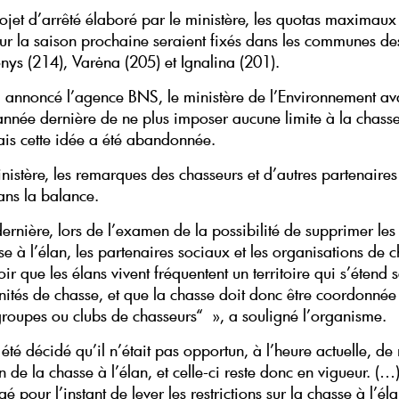
rojet d’arrêté élaboré par le ministère, les quotas maximau
ur la saison prochaine seraient fixés dans les communes des 
nys (214), Varėna (205) et Ignalina (201).
annoncé l’agence BNS, le ministère de l’Environnement av
année dernière de ne plus imposer aucune limite à la chasse
mais cette idée a été abandonnée.
inistère, les remarques des chasseurs et d’autres partenaire
ans la balance.
ernière, lors de l’examen de la possibilité de supprimer les 
se à l’élan, les partenaires sociaux et les organisations de 
loir que les élans vivent fréquentent un territoire qui s’étend 
nités de chasse, et que la chasse doit donc être coordonnée 
 groupes ou clubs de chasseurs“ », a souligné l’organisme.
 été décidé qu’il n’était pas opportun, à l’heure actuelle, de
on de la chasse à l’élan, et celle-ci reste donc en vigueur. (…) 
é pour l’instant de lever les restrictions sur la chasse à l’élan