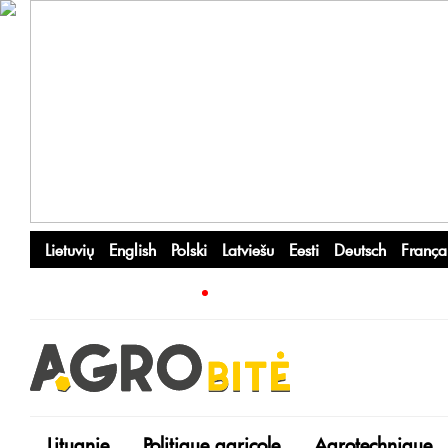
Lietuvių
English
Polski
Latviešu
Eesti
Deutsch
França
Lituanie
Politique agricole
Agrotechnique