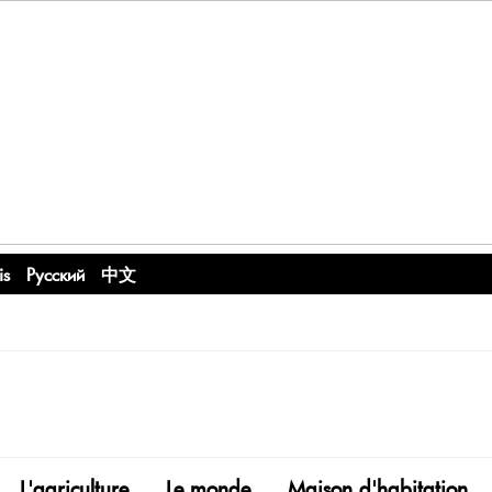
is
Русский
中文
L'agriculture
Le monde
Maison d'habitation