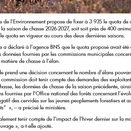
re de l'Environnement propose de fixer à 3 935 le quota de 
r la saison de chasse 2026-2027, soit soit près de 400 anim
le quota en vigueur au cours des deux dernières saisons.
re a déclaré à l’agence BNS que le quota proposé avait été é
s données fournies par les commissions municipales concern
 matière de chasse à l’élan.
lle prend une décision concernant le nombre d’élans pouvant
a commission doit tenir compte des demandes des exploitan
hasse, les données de chasse de la saison précédente, ainsi
s fournies par l’Office national des forêts concernant l’évol
gatif des cervidés sur les jeunes peuplements forestiers et a
s“ », – a précisé le ministère.
galement tenir compte de l’impact de l’hiver dernier sur la mo
uvage », a-t-elle ajouté.