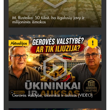
M. Rusteika: 50 tūkst. ha išgulusių javų ir
milijoninės išmokos
Aktualijos
Gerovės valstybė, ūkininkai ir auksas (VIDEO)