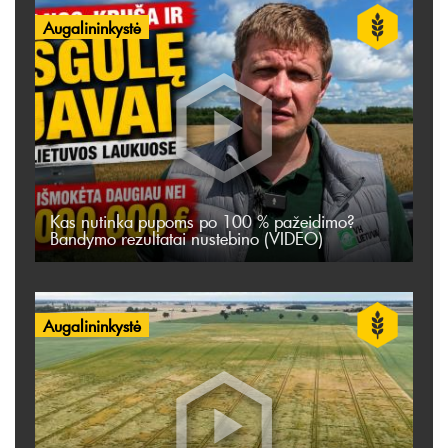
Augalininkystė
Kas nutinka pupoms po 100 % pažeidimo?
Bandymo rezultatai nustebino (VIDEO)
Augalininkystė