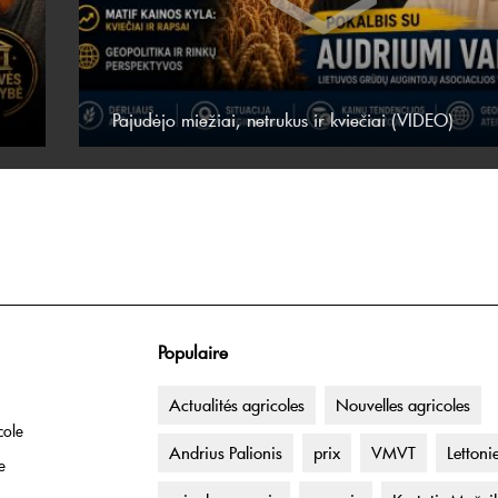
Pajudėjo miežiai, netrukus ir kviečiai (VIDEO)
Populaire
Actualités agricoles
Nouvelles agricoles
cole
Andrius Palionis
prix
VMVT
Lettoni
e