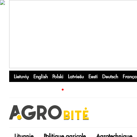
Lietuvių
English
Polski
Latviešu
Eesti
Deutsch
França
Lituanie
Politique agricole
Agrotechnique