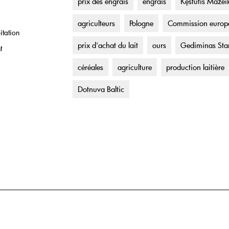
prix des engrais
engrais
Kęstutis Mažei
agriculteurs
Pologne
Commission europ
itation
prix d'achat du lait
ours
Gediminas Sta
t
céréales
agriculture
production laitière
Dotnuva Baltic