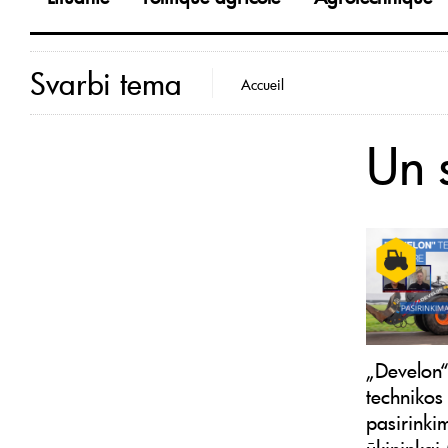
Svarbi tema
Accueil
Un 
„Develon
technikos
pasirinkim
ūkininkai