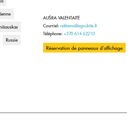
ka
éenne
AUŠRA VALENTAITĖ
Courriel:
reklama@agrobite.lt
nišauskas
Téléphone:
+370 614 62210
Russie
Réservation de panneaux d'affichage