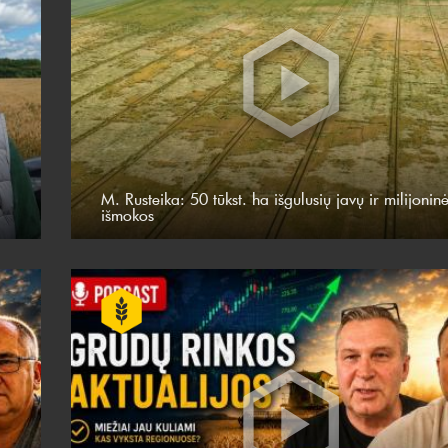
M. Rusteika: 50 tūkst. ha išgulusių javų ir milijonin
išmokos