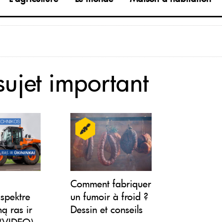
sujet important
“
Comment fabriquer
 spektre
un fumoir à froid ?
ą ras ir
Dessin et conseils
 (VIDEO)