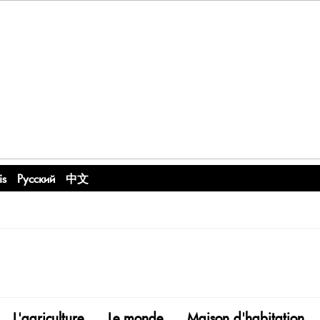
is
Русский
中文
L'agriculture
Le monde
Maison d'habitation