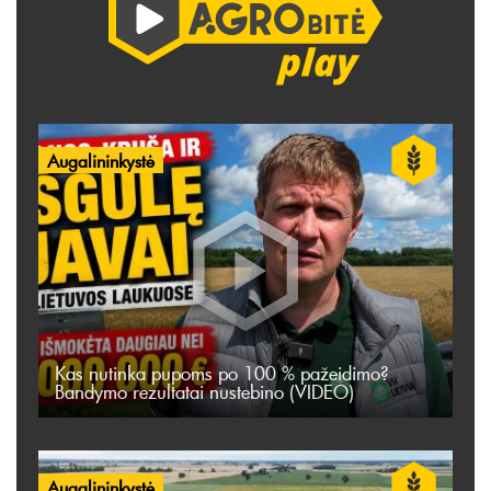
Augalininkystė
Kas nutinka pupoms po 100 % pažeidimo?
Bandymo rezultatai nustebino (VIDEO)
Augalininkystė