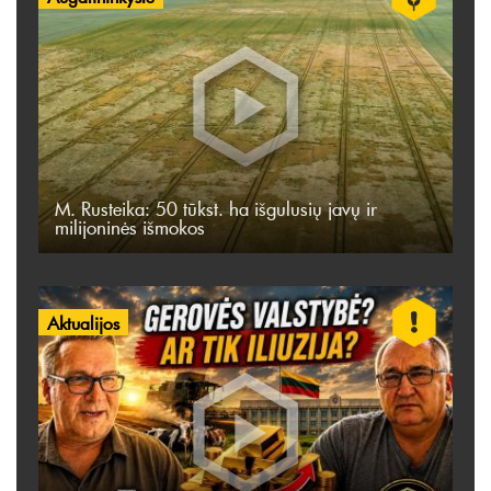
M. Rusteika: 50 tūkst. ha išgulusių javų ir
milijoninės išmokos
Aktualijos