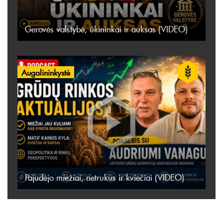
Gerovės valstybė, ūkininkai ir auksas (VIDEO)
Augalininkystė
Pajudėjo miežiai, netrukus ir kviečiai (VIDEO)