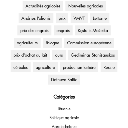
Actualités agricoles
Nouvelles agricoles
Andrius Palionis
prix
VMVT
Lettonie
prix des engrais
engrais
Kęstutis Mažeika
agriculteurs
Pologne
Commission européenne
prix d'achat du lait
ours
Gediminas Stanišauskas
céréales
agriculture
production laitière
Russie
Dotnuva Baltic
Catégories
Lituanie
Politique agricole
Agrotechnique