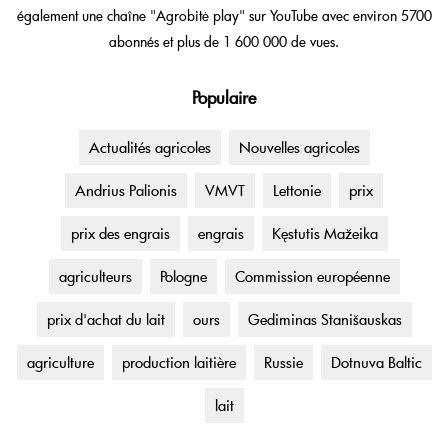
également une chaîne "Agrobitė play" sur YouTube avec environ 5700
abonnés et plus de 1 600 000 de vues.
Populaire
Actualités agricoles
Nouvelles agricoles
Andrius Palionis
VMVT
Lettonie
prix
prix des engrais
engrais
Kęstutis Mažeika
agriculteurs
Pologne
Commission européenne
prix d'achat du lait
ours
Gediminas Stanišauskas
agriculture
production laitière
Russie
Dotnuva Baltic
lait