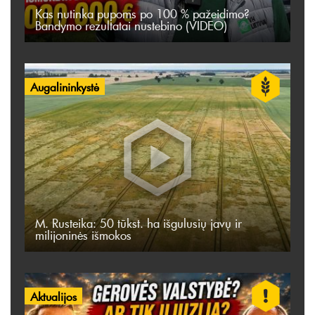
Kas nutinka pupoms po 100 % pažeidimo?
Bandymo rezultatai nustebino (VIDEO)
Augalininkystė
M. Rusteika: 50 tūkst. ha išgulusių javų ir
milijoninės išmokos
Aktualijos