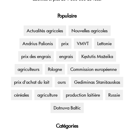
Populaire
Actualités agricoles
Nouvelles agricoles
Andrius Palionis
prix
VMVT
Lettonie
prix des engrais
engrais
Kęstutis Mažeika
agriculteurs
Pologne
Commission européenne
prix d'achat du lait
ours
Gediminas Stanišauskas
céréales
agriculture
production laitière
Russie
Dotnuva Baltic
Catégories