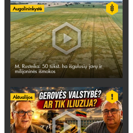
Augalininkystė
M. Rusteika: 50 tūkst. ha išgulusių javų ir
milijoninės išmokos
Aktualijos