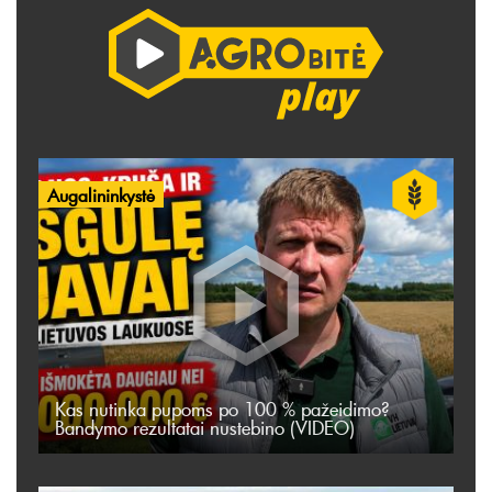
Augalininkystė
Kas nutinka pupoms po 100 % pažeidimo?
Bandymo rezultatai nustebino (VIDEO)