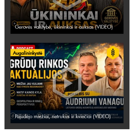
Gerovės valstybė, ūkininkai ir auksas (VIDEO)
Augalininkystė
Pajudėjo miežiai, netrukus ir kviečiai (VIDEO)