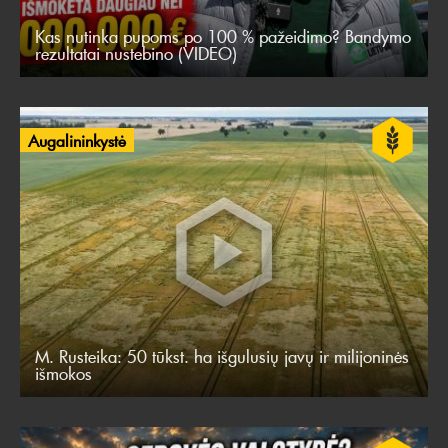
Kas nutinka pupoms po 100 % pažeidimo? Bandymo
rezultatai nustebino (VIDEO)
Augalininkystė
M. Rusteika: 50 tūkst. ha išgulusių javų ir milijoninės
išmokos