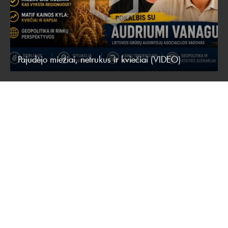
Pajudėjo miežiai, netrukus ir kviečiai (VIDEO)