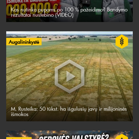
Kas nutinka pupoms po 100 % pažeidimo? Bandymo
rezultatai nustebino (VIDEO)
Augalininkystė
M. Rusteika: 50 tūkst. ha išgulusių javų ir milijoninės
išmokos