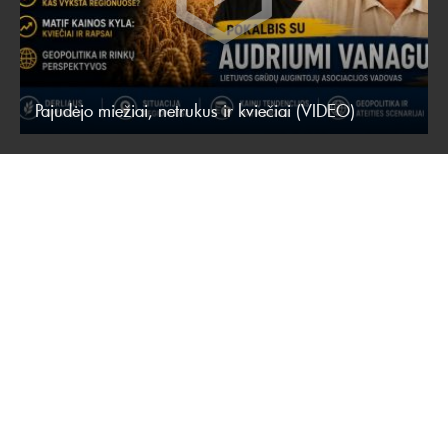
Pajudėjo miežiai, netrukus ir kviečiai (VIDEO)