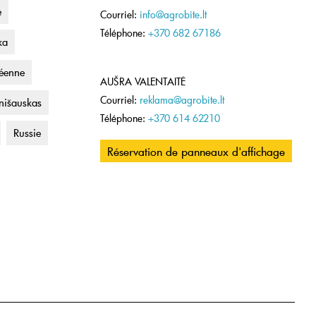
e
Courriel:
info@agrobite.lt
Téléphone:
+370 682 67186
ka
éenne
AUŠRA VALENTAITĖ
Courriel:
reklama@agrobite.lt
nišauskas
Téléphone:
+370 614 62210
Russie
Réservation de panneaux d'affichage