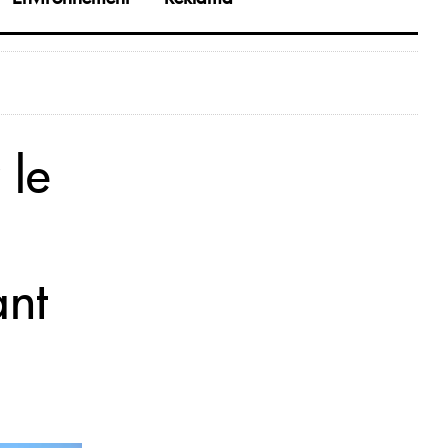
 le
ant