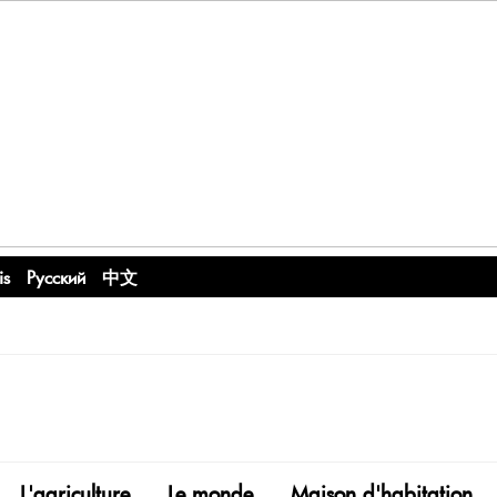
is
Русский
中文
L'agriculture
Le monde
Maison d'habitation