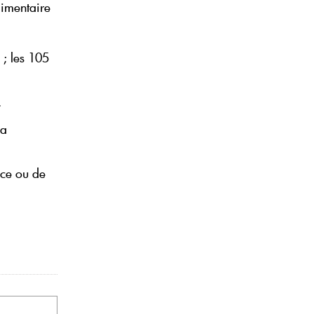
limentaire
 ; les 105
.
la
nce ou de