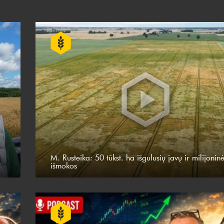
M. Rusteika: 50 tūkst. ha išgulusių javų ir milijonin
išmokos