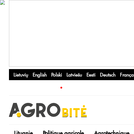
Lietuvių
English
Polski
Latviešu
Eesti
Deutsch
França
Lituanie
Politique agricole
Agrotechnique