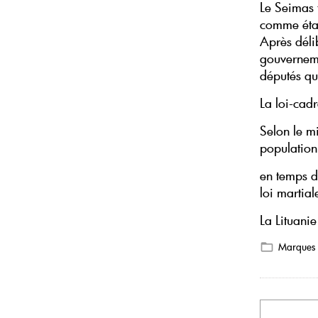
Le Seimas 
comme étan
Après déli
gouverneme
députés qui
La loi-cadr
Selon le mi
populatio
en temps d
loi martial
La Lituani
Marques