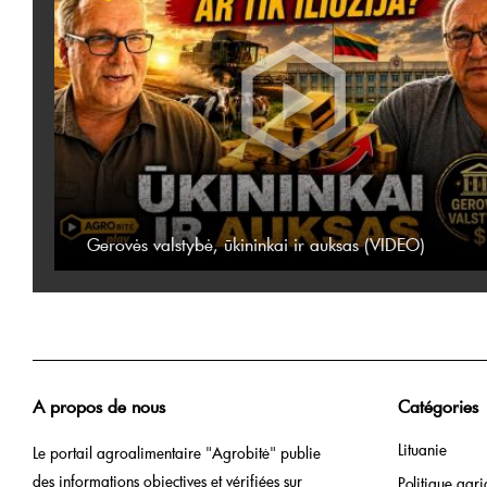
Gerovės valstybė, ūkininkai ir auksas (VIDEO)
A propos de nous
Catégories
Lituanie
Le portail agroalimentaire "Agrobitė" publie
des informations objectives et vérifiées sur
Politique agri