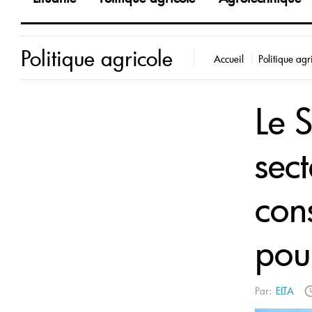
Politique agricole
Accueil
Politique agr
Le 
sect
con
pour
Par:
ELTA