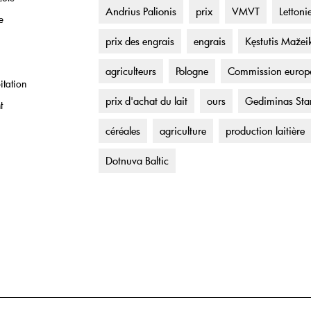
Andrius Palionis
prix
VMVT
Lettoni
e
prix des engrais
engrais
Kęstutis Mažei
agriculteurs
Pologne
Commission europ
itation
prix d'achat du lait
ours
Gediminas Sta
t
céréales
agriculture
production laitière
Dotnuva Baltic