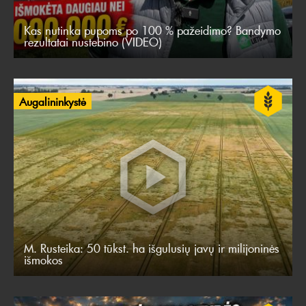
Kas nutinka pupoms po 100 % pažeidimo? Bandymo
rezultatai nustebino (VIDEO)
Augalininkystė
M. Rusteika: 50 tūkst. ha išgulusių javų ir milijoninės
išmokos