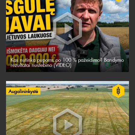
Kas nutinka pupoms po 100 % pažeidimo? Bandymo
rezultatai nustebino (VIDEO)
Augalininkystė