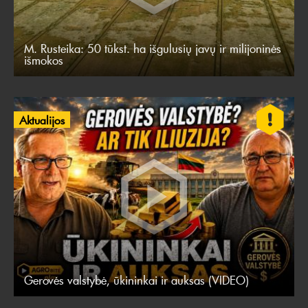
M. Rusteika: 50 tūkst. ha išgulusių javų ir milijoninės
išmokos
Aktualijos
Gerovės valstybė, ūkininkai ir auksas (VIDEO)