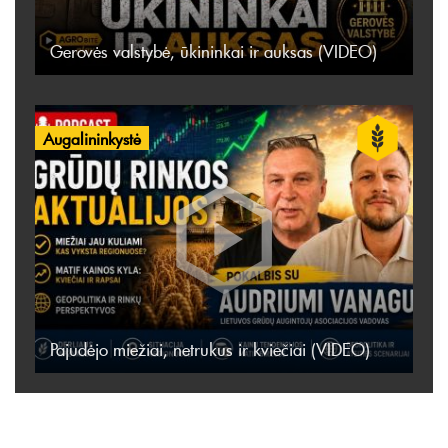
Gerovės valstybė, ūkininkai ir auksas (VIDEO)
Augalininkystė
Pajudėjo miežiai, netrukus ir kviečiai (VIDEO)