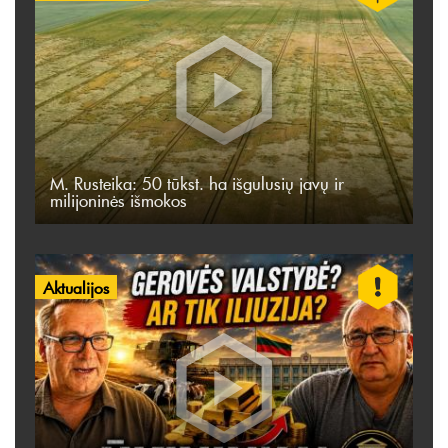
M. Rusteika: 50 tūkst. ha išgulusių javų ir
milijoninės išmokos
Aktualijos