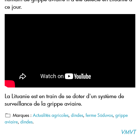
ce jour.
La Lituanie est en train de se doter d'un système de
surveillance de la grippe aviaire.
Marques :
Actualités agricoles
,
dindes
,
ferme Sūduvos
,
grippe
aviaire
,
dindes
.
VMVT