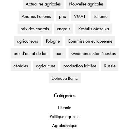
Actualités agricoles
Nouvelles agricoles
Andrius Palionis
prix
VMVT
Lettonie
prix des engrais
engrais
Kęstutis Mažeika
agriculteurs
Pologne
Commission européenne
prix d'achat du lait
ours
Gediminas Stanišauskas
céréales
agriculture
production laitière
Russie
Dotnuva Baltic
Catégories
Lituanie
Politique agricole
Agrotechnique