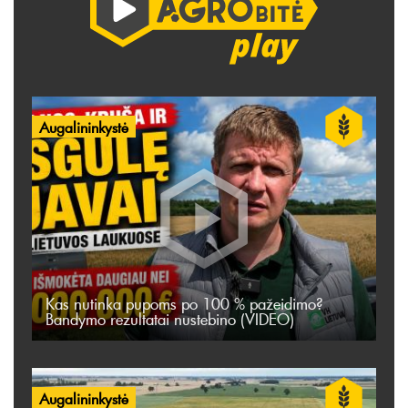
Augalininkystė
Kas nutinka pupoms po 100 % pažeidimo?
Bandymo rezultatai nustebino (VIDEO)
Augalininkystė