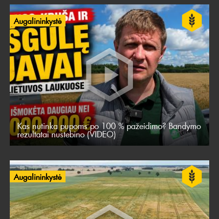
Augalininkystė
Kas nutinka pupoms po 100 % pažeidimo? Bandymo
rezultatai nustebino (VIDEO)
Augalininkystė