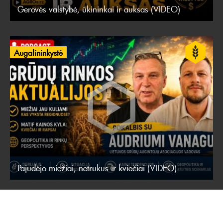
Gerovės valstybė, ūkininkai ir auksas (VIDEO)
Augalininkystė
Pajudėjo miežiai, netrukus ir kviečiai (VIDEO)