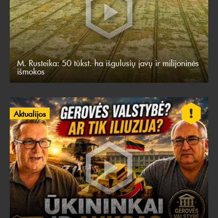
M. Rusteika: 50 tūkst. ha išgulusių javų ir milijoninės
išmokos
Aktualijos