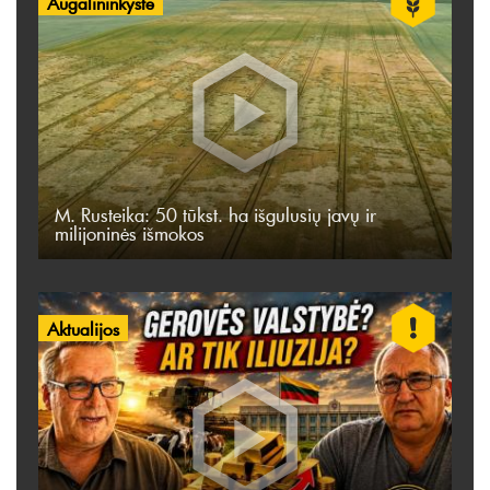
Augalininkystė
M. Rusteika: 50 tūkst. ha išgulusių javų ir
milijoninės išmokos
Aktualijos