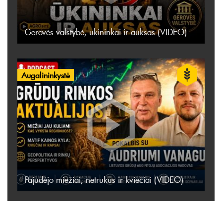
Gerovės valstybė, ūkininkai ir auksas (VIDEO)
Augalininkystė
Pajudėjo miežiai, netrukus ir kviečiai (VIDEO)