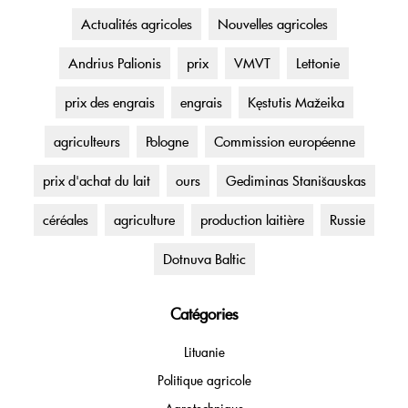
Actualités agricoles
Nouvelles agricoles
Andrius Palionis
prix
VMVT
Lettonie
prix des engrais
engrais
Kęstutis Mažeika
agriculteurs
Pologne
Commission européenne
prix d'achat du lait
ours
Gediminas Stanišauskas
céréales
agriculture
production laitière
Russie
Dotnuva Baltic
Catégories
Lituanie
Politique agricole