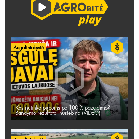
Augalininkystė
Kas nutinka pupoms po 100 % pažeidimo?
Bandymo rezultatai nustebino (VIDEO)