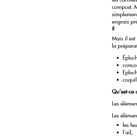
compost. M
simplement 
engrais pré
?
Mais il es
la préparat
Épluch
concom
Epluc
coquil
Qu'est-ce q
Les élément
Les élément
les fe
l'ail,