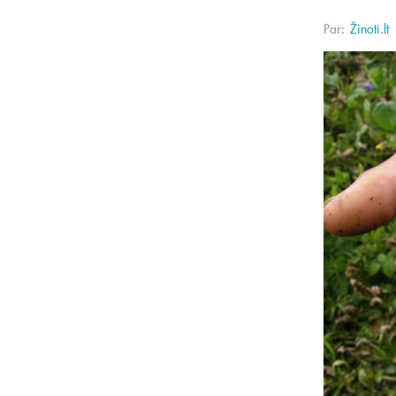
Par:
Žinoti.lt