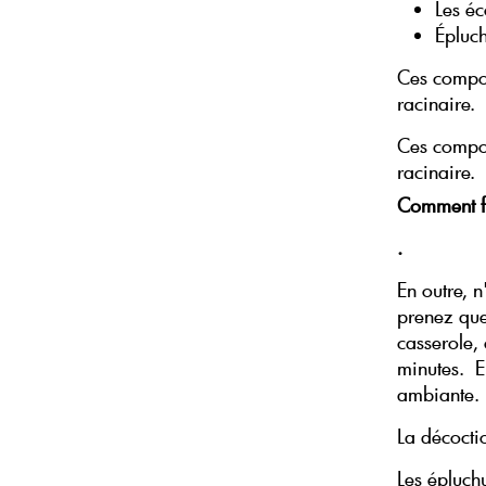
Les é
Épluc
Ces compo
racinaire.
Ces compo
racinaire.
Comment f
.
En outre, n
prenez que
casserole, 
minutes. En
ambiante.
La décocti
Les épluch