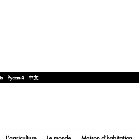
is
Русский
中文
L'agriculture
Le monde
Maison d'habitation