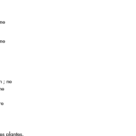
ème
ème
h ; ne
ne
re
es plantes.