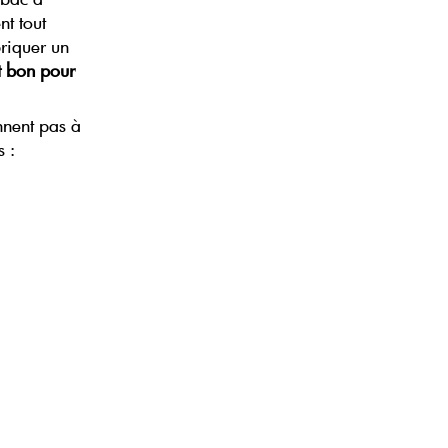
t tout
briquer un
t bon pour
nnent pas à
s :