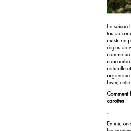
En saison f
tas de comp
existe un 
règles de 
comme un d
concombres
naturelle 
organique 
hiver, cett
Comment fa
carottes
.
En été, on
les carott