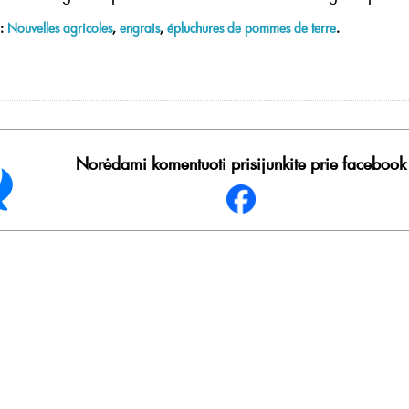
 :
Nouvelles agricoles
,
engrais
,
épluchures de pommes de terre
.
Norėdami komentuoti prisijunkite prie facebook