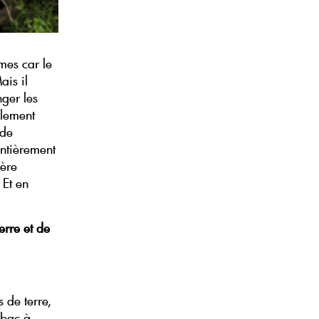
mes car le
ais il
nger les
llement
 de
entièrement
ière
 Et en
rre et de
 de terre,
 bac à