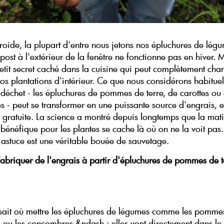
roide, la plupart d'entre nous jetons nos épluchures de légu
ost à l'extérieur de la fenêtre ne fonctionne pas en hiver. M
petit secret caché dans la cuisine qui peut complètement cha
vos plantations d'intérieur. Ce que nous considérons habitue
échet - les épluchures de pommes de terre, de carottes ou
 - peut se transformer en une puissante source d'engrais, 
et gratuite. La science a montré depuis longtemps que la mat
bénéfique pour les plantes se cache là où on ne la voit pas.
e astuce est une véritable bouée de sauvetage.
briquer de l'engrais à partir d'épluchures de pommes de te
 sait où mettre les épluchures de légumes comme les pommes
es ou les concombres &ndash ; elles vont directement dans le