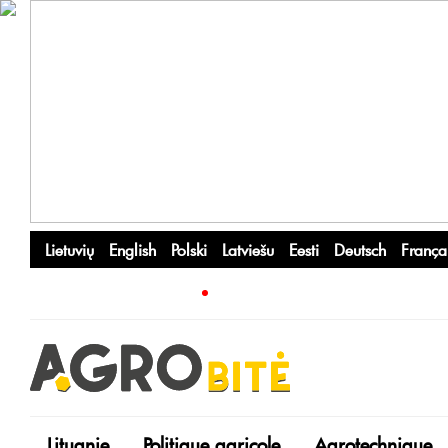
Lietuvių
English
Polski
Latviešu
Eesti
Deutsch
França
Lituanie
Politique agricole
Agrotechnique