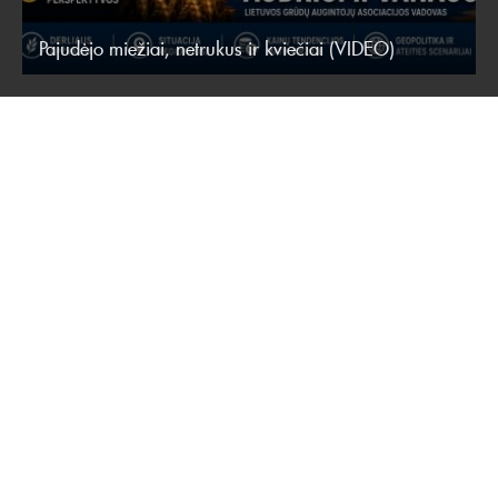
Pajudėjo miežiai, netrukus ir kviečiai (VIDEO)