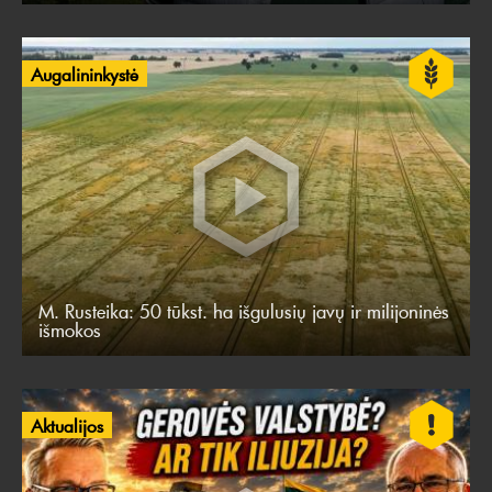
Augalininkystė
M. Rusteika: 50 tūkst. ha išgulusių javų ir milijoninės
išmokos
Aktualijos