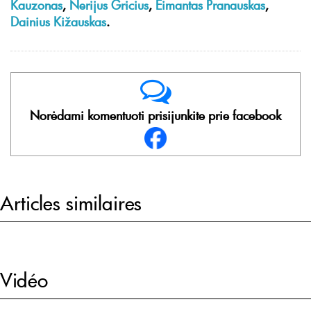
Kauzonas
,
Nerijus Gricius
,
Eimantas Pranauskas
,
Dainius Kižauskas
.
Norėdami komentuoti prisijunkite prie facebook
Articles similaires
Vidéo