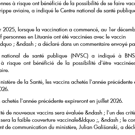
nes à risque ont bénéficié de la possibilité de se faire vac
grippe aviaire, a indiqué le Centre national de santé publiq
r 2025, lorsque la vaccination a commencé, au 1er décembr
f personnes en Lituanie ont été vaccinées avec le vaccin
dquo ; &ndash ; a déclaré dans un commentaire envoyé p
 national de santé publique (NVSC) a indiqué à BN
à risque ont bénéficié de la possibilité d'être vaccinée
aire.
inistère de la Santé, les vaccins achetés l'année précédente 
2026.
 achetés l'année précédente expireront en juillet 2026.
ité de nouveaux vaccins sera évaluée &ndash ; l'un des crit
sera la faible couverture vaccinale&ldquo ;, &ndash ; le con
t de communication du ministère, Julian Gališanski, a déc