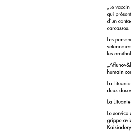
„Le vaccin
qui présent
d'un conta
carcasses.
Les person
vétérinaire
les ornitho
„Aflunov&l
humain con
La Lituani
deux doses
La Lituani
Le service 
grippe avi
Kaisiadory