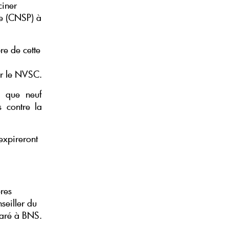
ciner
ue (CNSP) à
e de cette
ar le NVSC.
S que neuf
s contre la
expireront
ères
seiller du
laré à BNS.