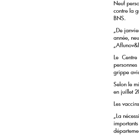
Neuf person
contre la 
BNS.
„De janvie
année, neu
„Aflunov&l
Le Centre
personnes 
grippe avi
Selon le m
en juillet 
Les vaccins
„La nécess
importants 
départemen