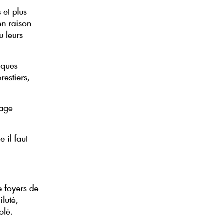
 et plus
en raison
u leurs
iques
restiers,
sage
 il faut
e foyers de
lutė,
olė.