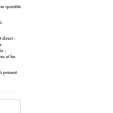
ne quantité
à
 direct :
s
és ;
es et les
à présent.