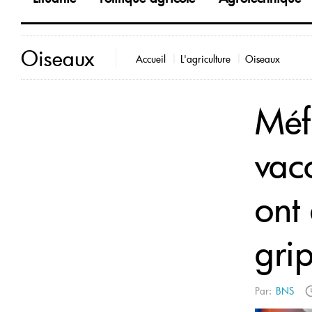
Oiseaux
Accueil
L'agriculture
Oiseaux
Méf
vac
ont 
gri
Par:
BNS