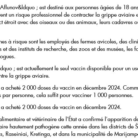
 Aflunov&ldquo ; est destiné aux personnes âgées de 18 ans
ent un risque professionnel de contracter la grippe aviaire 
ct étroit avec des oiseaux ou des animaux, leurs cadavres o
nes à risque sont les employés des fermes avicoles, des clin
s et des instituts de recherche, des zoos et des musées, les fo
logues.
dquo ; est actuellement le seul vaccin disponible pour un u
tre la grippe aviaire.
e a acheté 2 000 doses du vaccin en décembre 2024. Comme
 par personne, cela suffit pour vacciner 1 000 personnes.
e a acheté 2 000 doses de vaccin en décembre 2024.
alimentaire et vétérinaire de l'État a confirmé l'apparition d
aire hautement pathogène cette année dans les districts de Ši
s, Raseiniai, Kretinga, et dans la municipalité de Marijamp