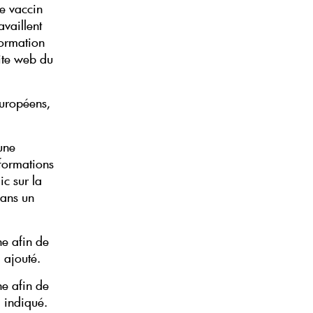
le vaccin
availlent
formation
site web du
européens,
 une
nformations
c sur la
dans un
he afin de
 ajouté.
he afin de
l indiqué.