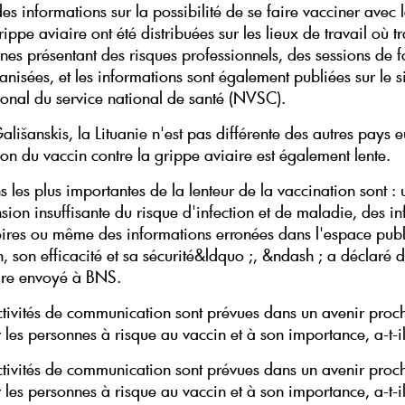
des informations sur la possibilité de se faire vacciner avec 
rippe aviaire ont été distribuées sur les lieux de travail où tr
nes présentant des risques professionnels, des sessions de 
anisées, et les informations sont également publiées sur le 
ional du service national de santé (NVSC).
lišanskis, la Lituanie n'est pas différente des autres pays 
on du vaccin contre la grippe aviaire est également lente.
s les plus importantes de la lenteur de la vaccination sont :
ion insuffisante du risque d'infection et de maladie, des i
oires ou même des informations erronées dans l'espace publi
, son efficacité et sa sécurité&ldquo ;, &ndash ; a déclaré 
re envoyé à BNS.
ctivités de communication sont prévues dans un avenir proc
r les personnes à risque au vaccin et à son importance, a-t-il
ctivités de communication sont prévues dans un avenir proc
r les personnes à risque au vaccin et à son importance, a-t-i