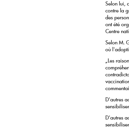
Selon lui, 
contre la g
des person
ont été org
Centre nat
Selon M. Ga
où l'adopti
„Les raison
compréhens
contradict
vaccination
commentai
D'autres a
sensibilise
D'autres a
sensibilise