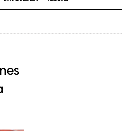
nnes
a