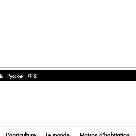
is
Русский
中文
L'agriculture
Le monde
Maison d'habitation