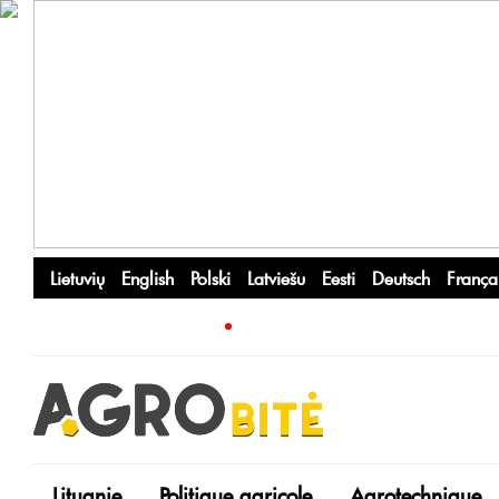
Lietuvių
English
Polski
Latviešu
Eesti
Deutsch
França
Lituanie
Politique agricole
Agrotechnique