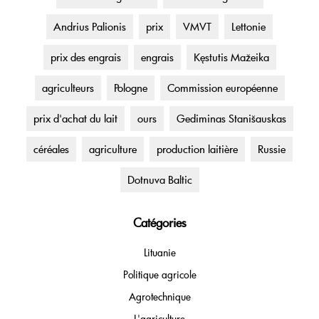
Andrius Palionis
prix
VMVT
Lettonie
prix des engrais
engrais
Kęstutis Mažeika
agriculteurs
Pologne
Commission européenne
prix d'achat du lait
ours
Gediminas Stanišauskas
céréales
agriculture
production laitière
Russie
Dotnuva Baltic
Catégories
Lituanie
Politique agricole
Agrotechnique
L'agriculture