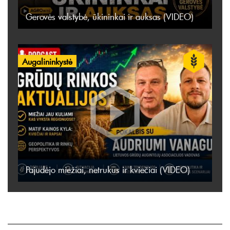
Gerovės valstybė, ūkininkai ir auksas (VIDEO)
Augalininkystė
Pajudėjo miežiai, netrukus ir kviečiai (VIDEO)