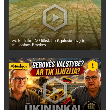
M. Rusteika: 50 tūkst. ha išgulusių javų ir
milijoninės išmokos
Aktualijos