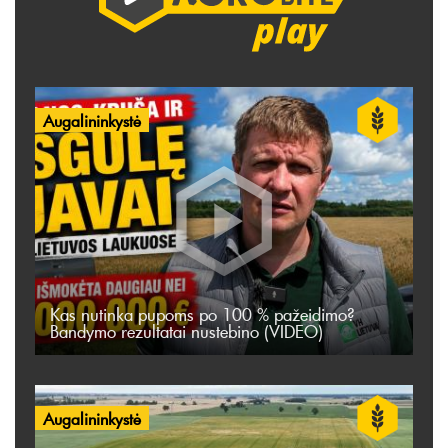
Augalininkystė
Kas nutinka pupoms po 100 % pažeidimo?
Bandymo rezultatai nustebino (VIDEO)
Augalininkystė