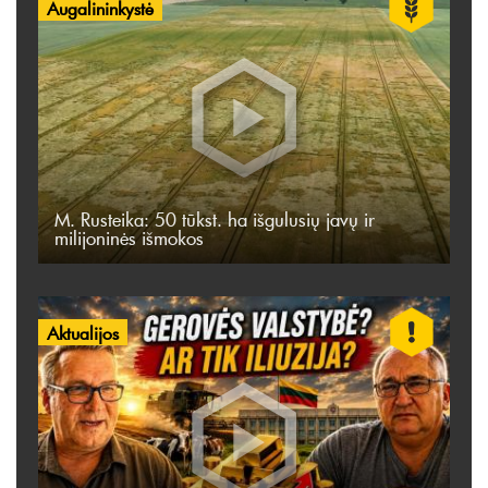
Augalininkystė
M. Rusteika: 50 tūkst. ha išgulusių javų ir
milijoninės išmokos
Aktualijos