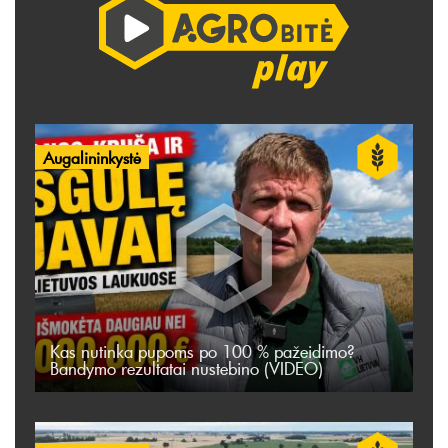
Augalininkystė
Kas nutinka pupoms po 100 % pažeidimo?
Bandymo rezultatai nustebino (VIDEO)