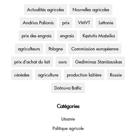
Actualités agricoles
Nouvelles agricoles
Andrius Palionis
prix
VMVT
Lettonie
prix des engrais
engrais
Kęstutis Mažeika
agriculteurs
Pologne
Commission européenne
prix d'achat du lait
ours
Gediminas Stanišauskas
céréales
agriculture
production laitière
Russie
Dotnuva Baltic
Catégories
Lituanie
Politique agricole