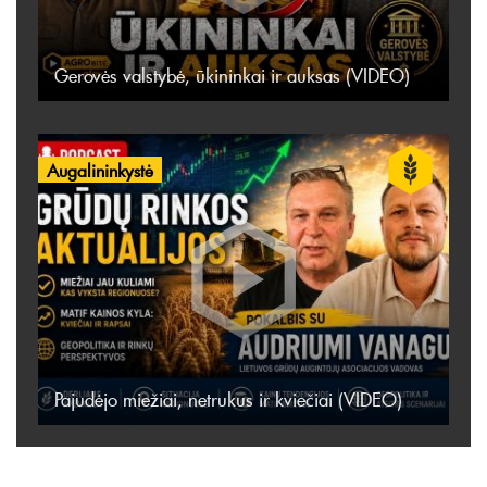
Gerovės valstybė, ūkininkai ir auksas (VIDEO)
Augalininkystė
Pajudėjo miežiai, netrukus ir kviečiai (VIDEO)