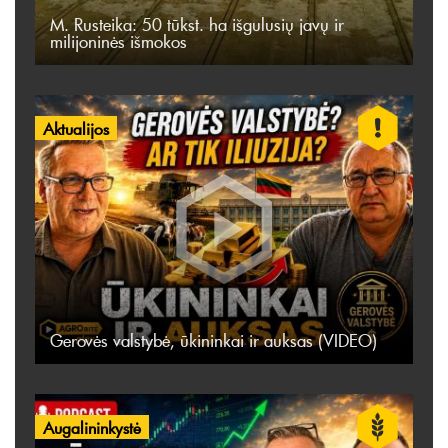
M. Rusteika: 50 tūkst. ha išgulusių javų ir
milijoninės išmokos
Aktualijos
Gerovės valstybė, ūkininkai ir auksas (VIDEO)
Augalininkystė