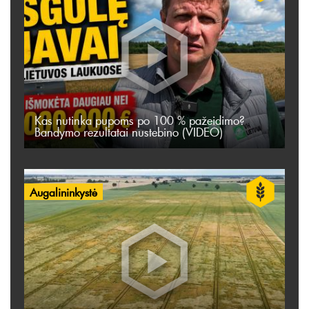
Kas nutinka pupoms po 100 % pažeidimo?
Bandymo rezultatai nustebino (VIDEO)
Augalininkystė