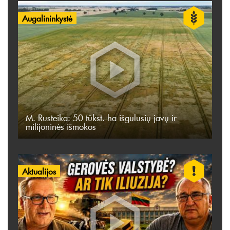
Augalininkystė
M. Rusteika: 50 tūkst. ha išgulusių javų ir
milijoninės išmokos
Aktualijos