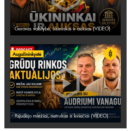
Gerovės valstybė, ūkininkai ir auksas (VIDEO)
Augalininkystė
Pajudėjo miežiai, netrukus ir kviečiai (VIDEO)