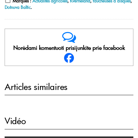
Marques :
Actualités agricoles
,
Kverneland
,
faucheuses à disques
,
Dotnuva Baltic
.
Norėdami komentuoti prisijunkite prie facebook
Articles similaires
Vidéo