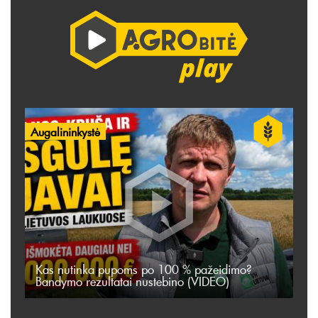
Augalininkystė
Kas nutinka pupoms po 100 % pažeidimo?
Bandymo rezultatai nustebino (VIDEO)