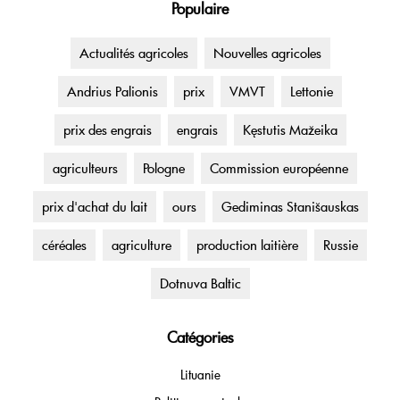
Populaire
Actualités agricoles
Nouvelles agricoles
Andrius Palionis
prix
VMVT
Lettonie
prix des engrais
engrais
Kęstutis Mažeika
agriculteurs
Pologne
Commission européenne
prix d'achat du lait
ours
Gediminas Stanišauskas
céréales
agriculture
production laitière
Russie
Dotnuva Baltic
Catégories
Lituanie