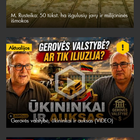
M. Rusteika: 50 tūkst. ha išgulusių javų ir milijoninės
išmokos
Aktualijos
Gerovės valstybė, ūkininkai ir auksas (VIDEO)