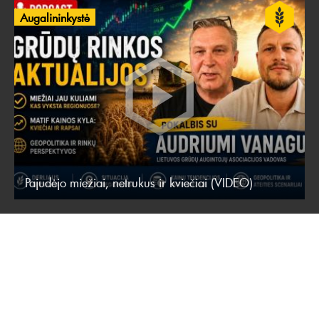
Augalininkystė
Pajudėjo miežiai, netrukus ir kviečiai (VIDEO)