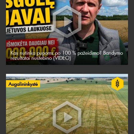
Kas nutinka pupoms po 100 % pažeidimo? Bandymo
rezultatai nustebino (VIDEO)
Augalininkystė