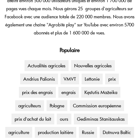
atteint environ 500 000 utilisateurs uniques et environ 1 700 000 de
pages vues chaque mois. Nous gérons 25 groupes d'agriculteurs sur
Facebook avec une audience totale de 220 000 membres. Nous avons
également une chaîne "Agrobitė play" sur YouTube avec environ 5700
abonnés et plus de 1 600 000 de vues.
Populaire
Actualités agricoles
Nouvelles agricoles
Andrius Palionis
VMVT
Lettonie
prix
prix des engrais
engrais
Kęstutis Mažeika
agriculteurs
Pologne
Commission européenne
prix d'achat du lait
ours
Gediminas Stanišauskas
agriculture
production laitière
Russie
Dotnuva Baltic