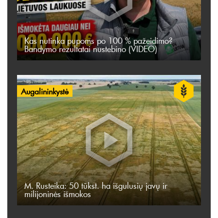
Kas nutinka pupoms po 100 % pažeidimo?
Bandymo rezultatai nustebino (VIDEO)
Augalininkystė
M. Rusteika: 50 tūkst. ha išgulusių javų ir
milijoninės išmokos