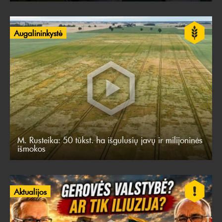
Augalininkystė
M. Rusteika: 50 tūkst. ha išgulusių javų ir milijoninės
išmokos
Aktualijos