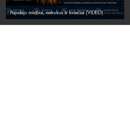
Pajudėjo miežiai, netrukus ir kviečiai (VIDEO)