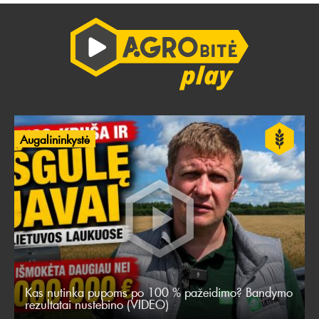
Augalininkystė
Kas nutinka pupoms po 100 % pažeidimo? Bandymo
rezultatai nustebino (VIDEO)