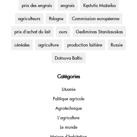
prix des engrais
engrais
Kęstutis Mažeika
agriculteurs
Pologne
Commission européenne
prix d'achat du lait
ours
Gediminas Stanišauskas
céréales
agriculture
production laitière
Russie
Dotnuva Baltic
Catégories
Lituanie
Politique agricole
Agrotechnique
L'agriculture
Le monde
Maison d'habitation