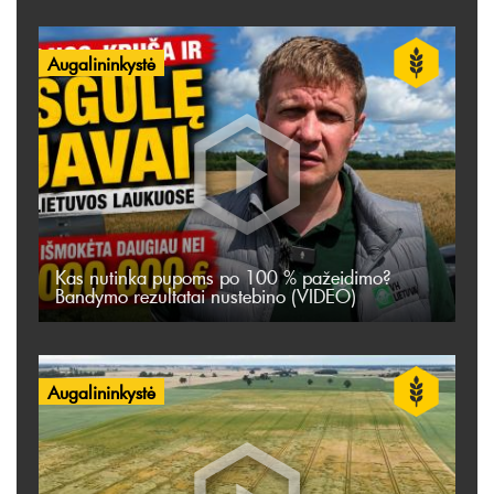
Augalininkystė
Kas nutinka pupoms po 100 % pažeidimo?
Bandymo rezultatai nustebino (VIDEO)
Augalininkystė