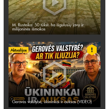
M. Rusteika: 50 tūkst. ha išgulusių javų ir
milijoninės išmokos
Aktualijos
Gerovės valstybė, ūkininkai ir auksas (VIDEO)