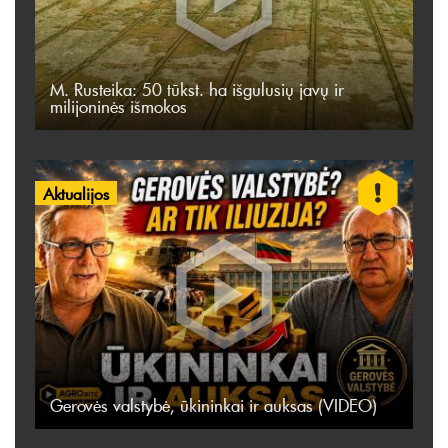
M. Rusteika: 50 tūkst. ha išgulusių javų ir
milijoninės išmokos
Aktualijos
Gerovės valstybė, ūkininkai ir auksas (VIDEO)