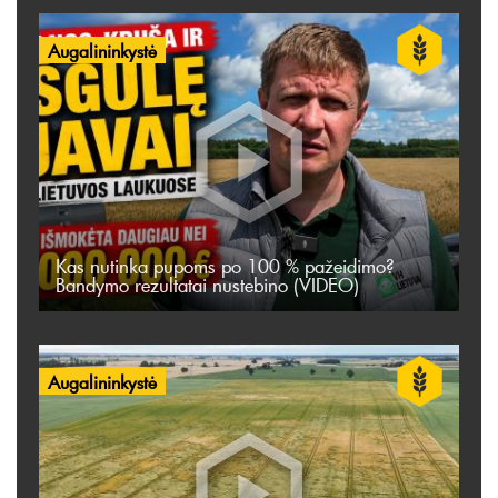
Augalininkystė
Kas nutinka pupoms po 100 % pažeidimo?
Bandymo rezultatai nustebino (VIDEO)
Augalininkystė