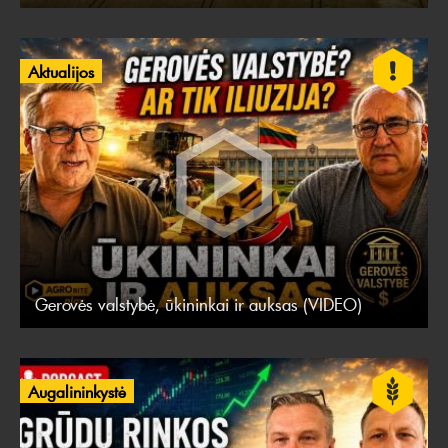
Aktualijos
Gerovės valstybė, ūkininkai ir auksas (VIDEO)
Augalininkystė