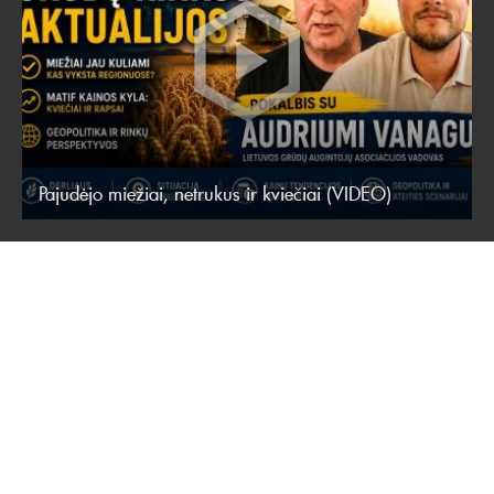
Pajudėjo miežiai, netrukus ir kviečiai (VIDEO)