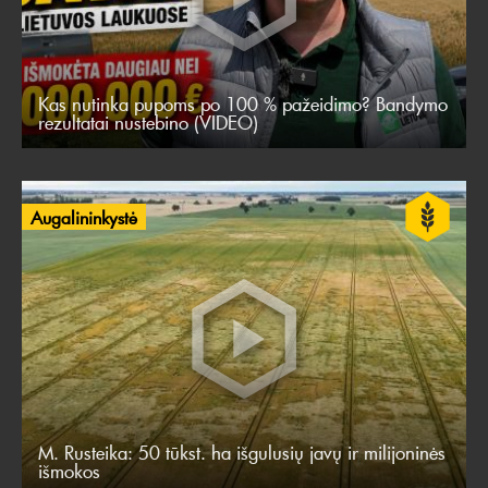
Kas nutinka pupoms po 100 % pažeidimo? Bandymo
rezultatai nustebino (VIDEO)
Augalininkystė
M. Rusteika: 50 tūkst. ha išgulusių javų ir milijoninės
išmokos