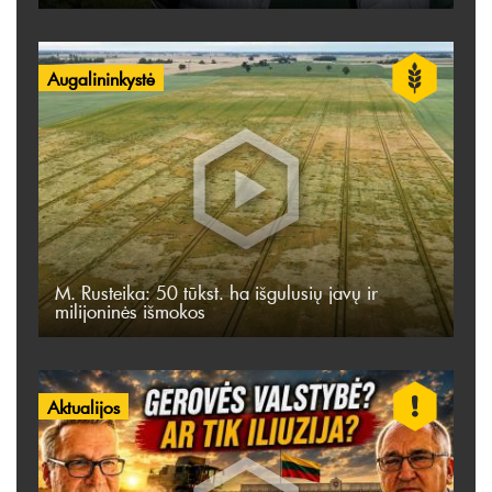
Augalininkystė
M. Rusteika: 50 tūkst. ha išgulusių javų ir
milijoninės išmokos
Aktualijos