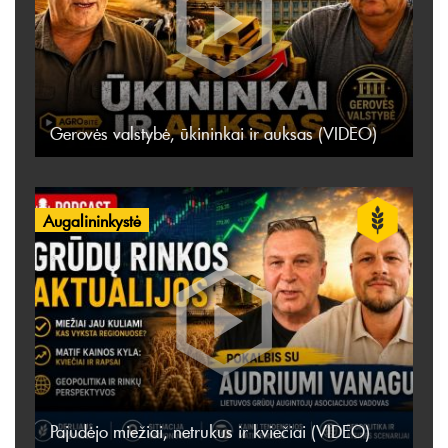
Gerovės valstybė, ūkininkai ir auksas (VIDEO)
Augalininkystė
Pajudėjo miežiai, netrukus ir kviečiai (VIDEO)