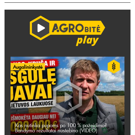
Augalininkystė
Kas nutinka pupoms po 100 % pažeidimo?
Bandymo rezultatai nustebino (VIDEO)