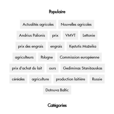
Populaire
Actualités agricoles
Nouvelles agricoles
Andrius Palionis
prix
VMVT
Lettonie
prix des engrais
engrais
Kęstutis Mažeika
agriculteurs
Pologne
Commission européenne
prix d'achat du lait
ours
Gediminas Stanišauskas
céréales
agriculture
production laitière
Russie
Dotnuva Baltic
Catégories