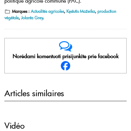
politique agricole commune (PAC).
Marques :
Actualités agricoles
,
Kęstutis Mažeika
,
production
végétale
,
Jolanta Grey
.
Norėdami komentuoti prisijunkite prie facebook
Articles similaires
Vidéo