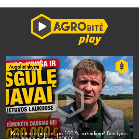
Augalininkystė
Kas nutinka pupoms po 100 % pažeidimo? Bandymo
rezultatai nustebino (VIDEO)