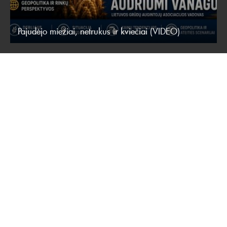
Pajudėjo miežiai, netrukus ir kviečiai (VIDEO)