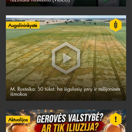
Augalininkystė
M. Rusteika: 50 tūkst. ha išgulusių javų ir milijoninės
išmokos
Aktualijos