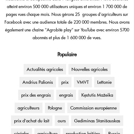
atteint environ 500 000 utilisateurs uniques et environ 1 700 000 de
pages vues chaque mois. Nous gérons 25 groupes d'agriculteurs sur
Facebook avec une audience totale de 220 000 membres. Nous avons
également une chaîne "Agrobitė play" sur YouTube avec environ 5700
abonnés et plus de 1 600 000 de vues.
Populaire
Actualités agricoles
Nouvelles agricoles
Andrius Palionis
prix
VMVT
Lettonie
prix des engrais
engrais
Kęstutis Mažeika
agriculteurs
Pologne
Commission européenne
prix d'achat du lait
ours
Gediminas Stanišauskas
céréales
agriculture
production laitière
Russie