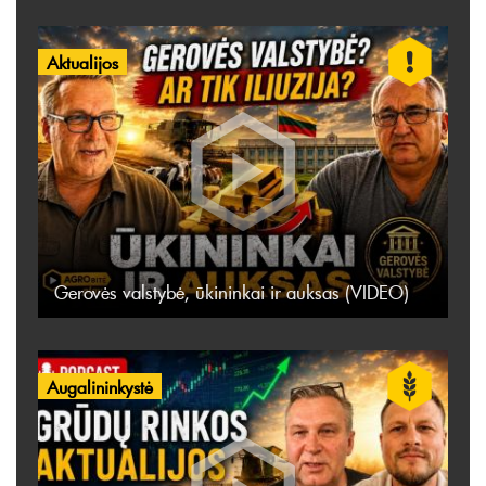
Aktualijos
Gerovės valstybė, ūkininkai ir auksas (VIDEO)
Augalininkystė