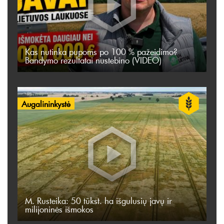
Kas nutinka pupoms po 100 % pažeidimo?
Bandymo rezultatai nustebino (VIDEO)
Augalininkystė
M. Rusteika: 50 tūkst. ha išgulusių javų ir
milijoninės išmokos