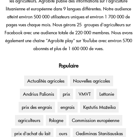
les agriculteurs. Agrobitė publie des informations sur l'agriculture
lituanienne et européenne dans 9 langues différentes. Notre audience
atteint environ 500 000 utilisateurs uniques et environ 1 700 000 de
pages vues chaque mois. Nous gérons 25 groupes d'agriculteurs sur
Facebook avec une audience totale de 220 000 membres. Nous avons
également une chaîne "Agrobitė play" sur YouTube avec environ 5700
abonnés et plus de 1 600 000 de vues.
Populaire
Actualités agricoles
Nouvelles agricoles
Andrius Palionis
prix
VMVT
Lettonie
prix des engrais
engrais
Kęstutis Mažeika
agriculteurs
Pologne
Commission européenne
prix d'achat du lait
ours
Gediminas Stanišauskas