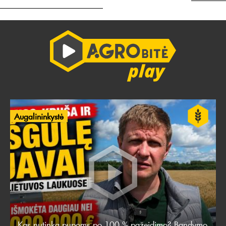
Augalininkystė
Kas nutinka pupoms po 100 % pažeidimo? Bandymo