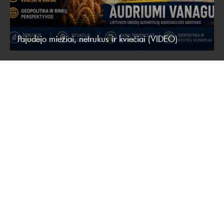
Pajudėjo miežiai, netrukus ir kviečiai (VIDEO)