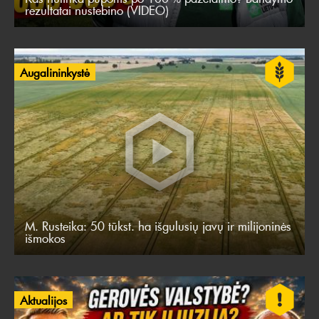
rezultatai nustebino (VIDEO)
Augalininkystė
M. Rusteika: 50 tūkst. ha išgulusių javų ir milijoninės
išmokos
Aktualijos