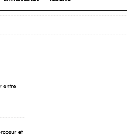
r entre
ercosur et