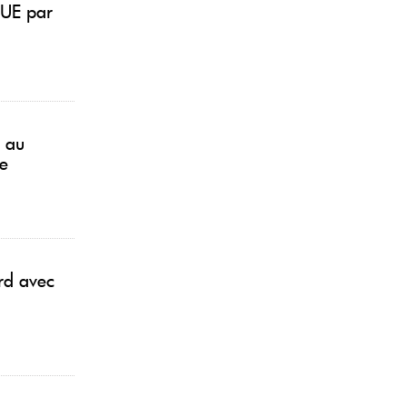
'UE par
n au
e
ord avec