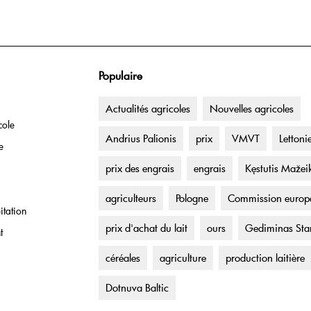
Populaire
Actualités agricoles
Nouvelles agricoles
cole
Andrius Palionis
prix
VMVT
Lettoni
e
prix des engrais
engrais
Kęstutis Mažei
agriculteurs
Pologne
Commission europ
itation
prix d'achat du lait
ours
Gediminas Sta
t
céréales
agriculture
production laitière
Dotnuva Baltic