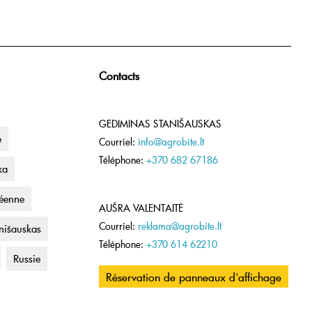
Contacts
GEDIMINAS STANIŠAUSKAS
e
Courriel:
info@agrobite.lt
Téléphone:
+370 682 67186
ka
éenne
AUŠRA VALENTAITĖ
Courriel:
reklama@agrobite.lt
nišauskas
Téléphone:
+370 614 62210
Russie
Réservation de panneaux d'affichage