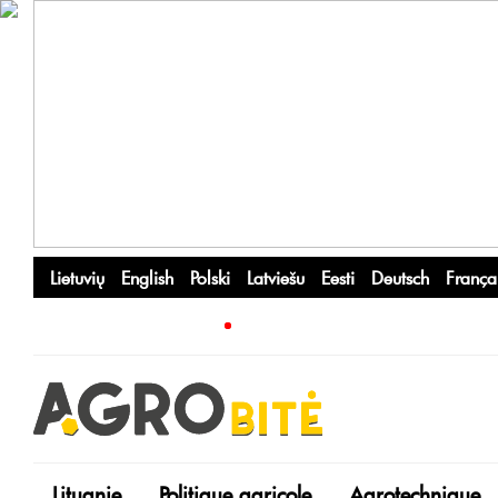
Lietuvių
English
Polski
Latviešu
Eesti
Deutsch
França
Lituanie
Politique agricole
Agrotechnique