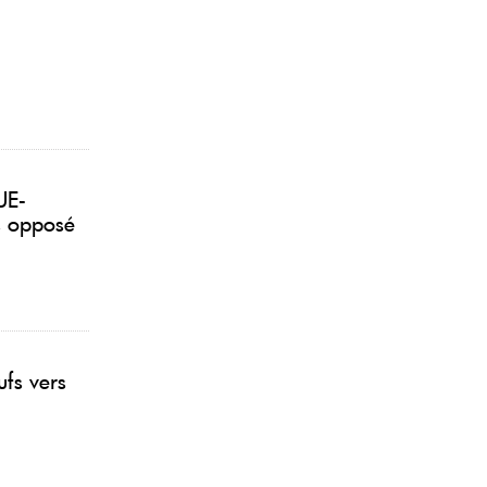
UE-
s opposé
ufs vers