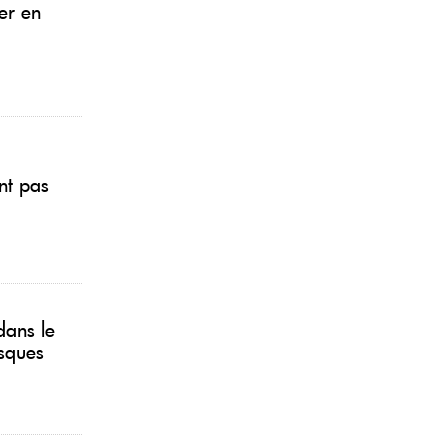
er en
nt pas
dans le
isques