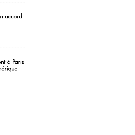
un accord
nt à Paris
mérique