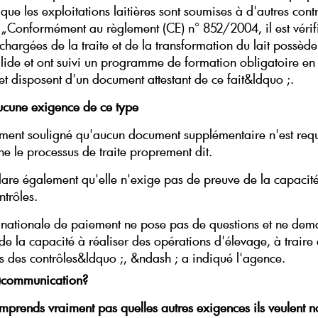
ue les exploitations laitières sont soumises à d'autres contr
: „Conformément au règlement (CE) n° 852/2004, il est vérif
hargées de la traite et de la transformation du lait possèden
lide et ont suivi un programme de formation obligatoire en
et disposent d'un document attestant de ce fait&ldquo ;.
cune exigence de ce type
lement souligné qu'aucun document supplémentaire n'est requ
ne le processus de traite proprement dit.
are également qu'elle n'exige pas de preuve de la capacité 
ntrôles.
nationale de paiement ne pose pas de questions et ne de
de la capacité à réaliser des opérations d'élevage, à traire
rs des contrôles&ldquo ;, &ndash ; a indiqué l'agence.
)communication?
mprends vraiment pas quelles autres exigences ils veulent n