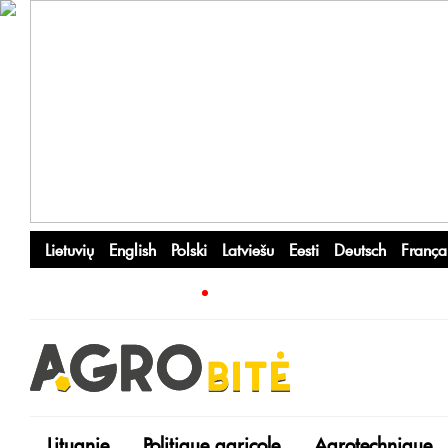
Lietuvių
English
Polski
Latviešu
Eesti
Deutsch
França
Lituanie
Politique agricole
Agrotechnique