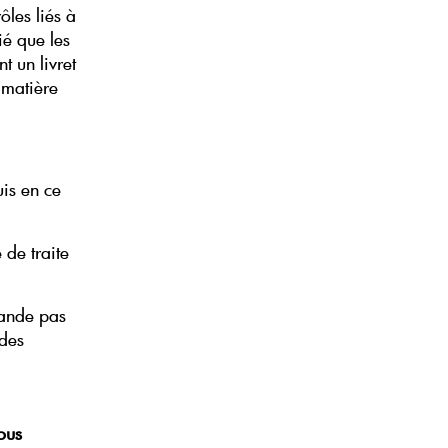
ôles liés à
ié que les
t un livret
 matière
is en ce
de traite
mande pas
 des
ous