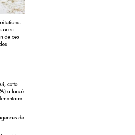
oitations.
s ou si
un de ces
 des
i, cette
A) a lancé
alimentaire
xigences de