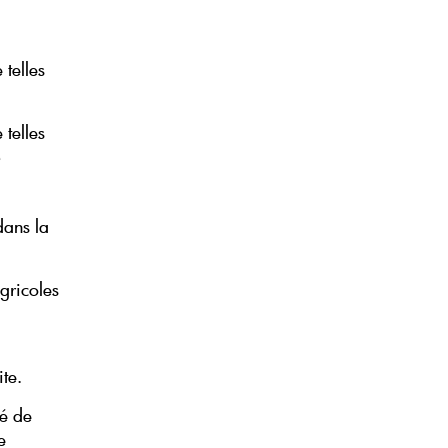
 telles
 telles
dans la
agricoles
ite.
té de
e