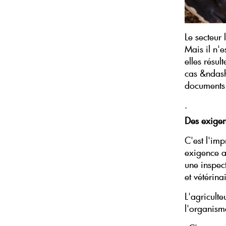
Le secteur 
Mais il n'e
elles résul
cas &ndash 
documents p
.
Des exigen
C'est l'imp
exigence a
une inspect
et vétérina
L'agriculte
l'organism