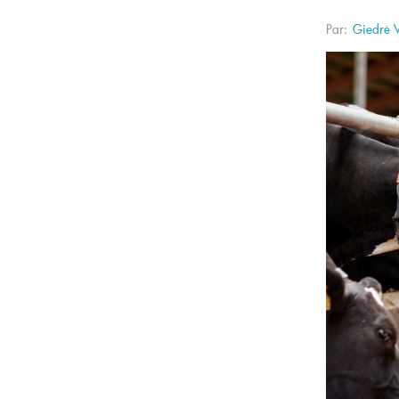
Par:
Giedrė V