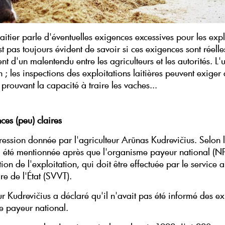
laitier parle d'éventuelles exigences excessives pour les expl
st pas toujours évident de savoir si ces exigences sont réelle
tent d'un malentendu entre les agriculteurs et les autorités. L'
; les inspections des exploitations laitières peuvent exiger
rouvant la capacité à traire les vaches...
ces (peu) claires
ression donnée par l'agriculteur Arūnas Kudrevičius. Selon lu
 été mentionnée après que l'organisme payeur national (NP
ion de l'exploitation, qui doit être effectuée par le service 
ire de l'État (SVVT).
ur Kudrevičius a déclaré qu'il n'avait pas été informé des e
e payeur national.