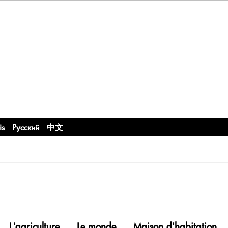
is
Русский
中文
L'agriculture
Le monde
Maison d'habitation