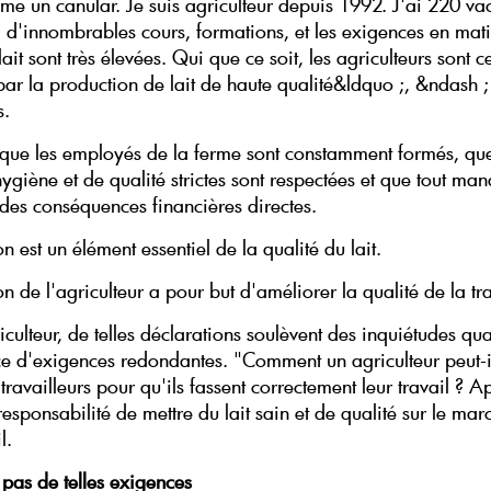
me un canular. Je suis agriculteur depuis 1992. J'ai 220 v
i d'innombrables cours, formations, et les exigences en mat
lait sont très élevées. Qui que ce soit, les agriculteurs sont 
par la production de lait de haute qualité&ldquo ;, &ndash ;
s.
e que les employés de la ferme sont constamment formés, qu
ygiène et de qualité strictes sont respectées et que tout m
 des conséquences financières directes.
n est un élément essentiel de la qualité du lait.
n de l'agriculteur a pour but d'améliorer la qualité de la tra
iculteur, de telles déclarations soulèvent des inquiétudes qu
e d'exigences redondantes. "Comment un agriculteur peut-i
travailleurs pour qu'ils fassent correctement leur travail ? Apr
esponsabilité de mettre du lait sain et de qualité sur le mar
l.
 pas de telles exigences