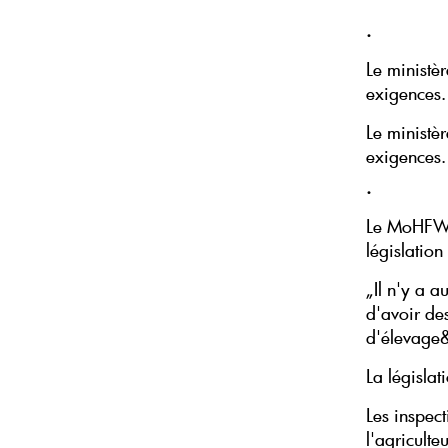
.
Le ministèr
exigences.
Le ministèr
exigences
.
Le MoHFW s
législation 
„Il n'y a a
d'avoir de
d'élevage&
La législati
Les inspec
l'agricult