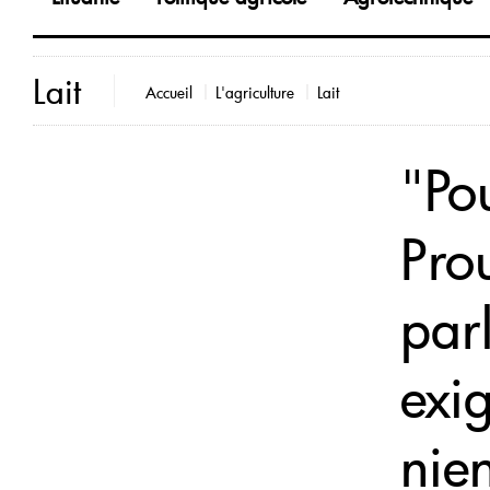
Lait
Accueil
L'agriculture
Lait
"Pou
Prou
par
exig
nien