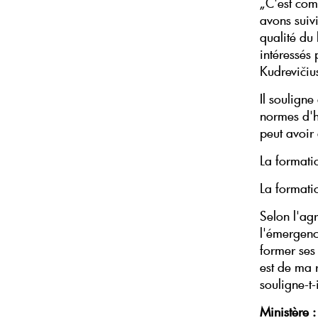
„C'est com
avons suiv
qualité du 
intéressés 
Kudrevičiu
Il soulign
normes d'h
peut avoir
La formatio
La formatio
Selon l'agr
l'émergenc
former ses 
est de ma r
souligne-t-i
Ministère :