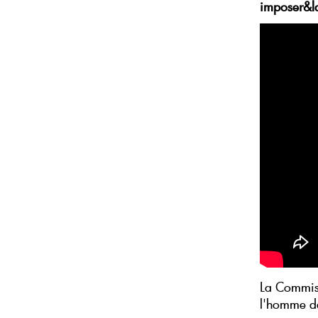
imposer&ld
La Commiss
l'homme d