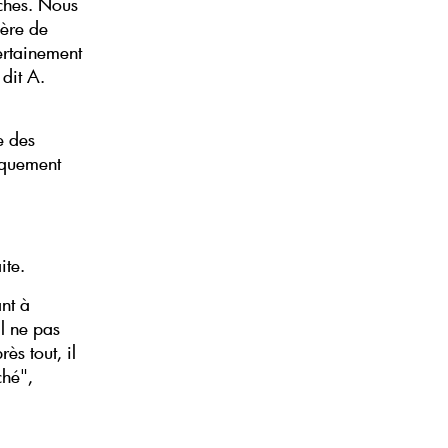
aches. Nous
ière de
certainement
 dit A.
e des
anquement
ite.
ant à
l ne pas
ès tout, il
ché",