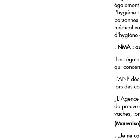
également q
l'hygiène 
personnes c
médical va
d'hygiène 
.
NMA : au
Il est éga
qui concer
L'ANP décl
lors des co
„L'Agence 
de preuve 
vaches, lo
(Mauvaise
.
„Je ne co