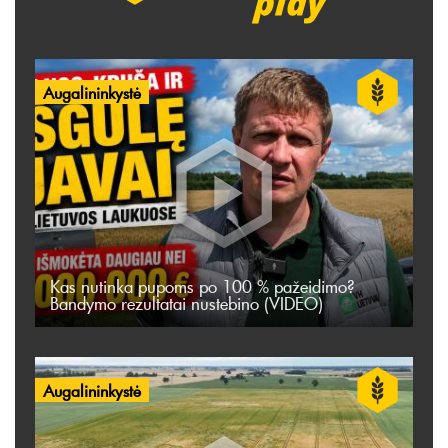
Augalininkystė
Kas nutinka pupoms po 100 % pažeidimo?
Bandymo rezultatai nustebino (VIDEO)
Augalininkystė