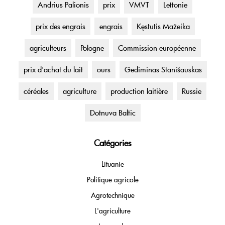
Andrius Palionis
prix
VMVT
Lettonie
prix des engrais
engrais
Kęstutis Mažeika
agriculteurs
Pologne
Commission européenne
prix d'achat du lait
ours
Gediminas Stanišauskas
céréales
agriculture
production laitière
Russie
Dotnuva Baltic
Catégories
Lituanie
Politique agricole
Agrotechnique
L'agriculture