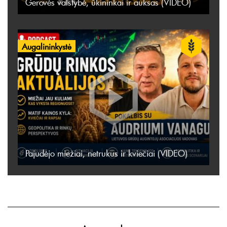
Gerovės valstybė, ūkininkai ir auksas (VIDEO)
Augalininkystė
Pajudėjo miežiai, netrukus ir kviečiai (VIDEO)