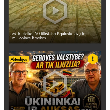
M. Rusteika: 50 tūkst. ha išgulusių javų ir
milijoninės išmokos
Aktualijos