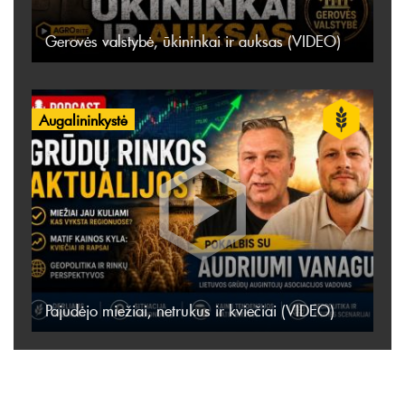
Gerovės valstybė, ūkininkai ir auksas (VIDEO)
Augalininkystė
Pajudėjo miežiai, netrukus ir kviečiai (VIDEO)