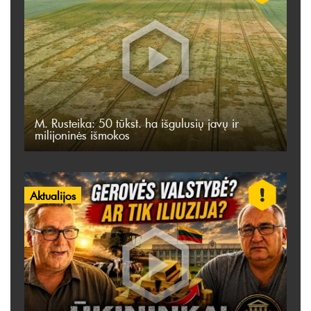
M. Rusteika: 50 tūkst. ha išgulusių javų ir
milijoninės išmokos
Aktualijos