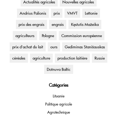
Actualités agricoles
Nouvelles agricoles
Andrius Palionis
prix
VMVT
Lettonie
prix des engrais
engrais
Kęstutis Mažeika
agriculteurs
Pologne
Commission européenne
prix d'achat du lait
ours
Gediminas Stanišauskas
céréales
agriculture
production laitière
Russie
Dotnuva Baltic
Catégories
Lituanie
Politique agricole
Agrotechnique