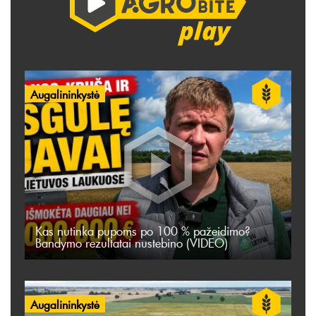
Augalininkystė
Kas nutinka pupoms po 100 % pažeidimo?
Bandymo rezultatai nustebino (VIDEO)
Augalininkystė