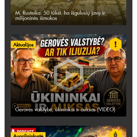
M. Rusteika: 50 tūkst. ha išgulusių javų ir
milijoninės išmokos
Aktualijos
Gerovės valstybė, ūkininkai ir auksas (VIDEO)
Augalininkystė