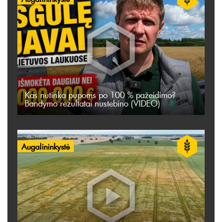
Kas nutinka pupoms po 100 % pažeidimo?
Bandymo rezultatai nustebino (VIDEO)
Augalininkystė