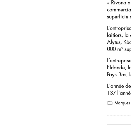
« Rivona »
commerciau
superficie
L’entrepris
laitiers, l
Alytus, Kėd
000 m² su
L’entrepris
l’Irlande, 
Pays-Bas, 
L'année de
137 l'anné
Marques