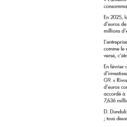
consommati
En 2025, l
d’euros de 
millions d
L’entrepri
comme le m
versé, c’é
En février 
d’investis
G9. « Rivo
d’euros co
accordé à 
7,636 mill
D. Dunduli
; tous deu