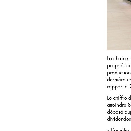
La chaîne 
propriétai
production 
dernière u
rapport à 
Le chiffre
atteindre 8
déposé aup
dividende
« L’amélio