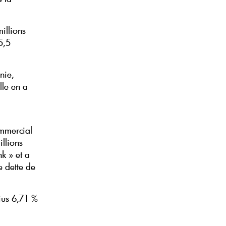
illions
5,5
).
nie,
lle en a
ommercial
llions
k » et a
e dette de
ius 6,71 %