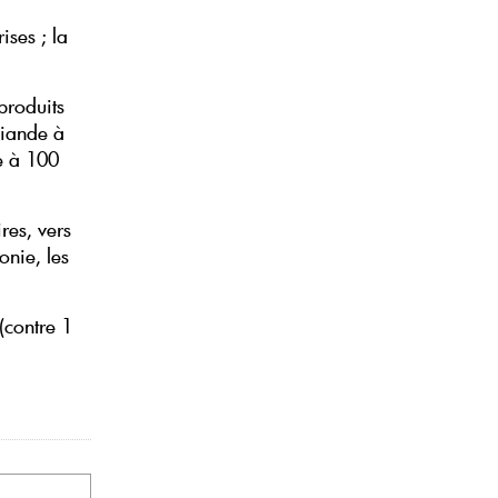
ses ; la
produits
 viande à
ve à 100
res, vers
onie, les
(contre 1