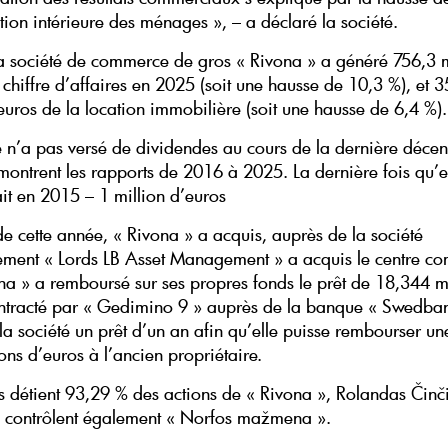
on intérieure des ménages », – a déclaré la société.
a société de commerce de gros « Rivona » a généré 756,3 m
chiffre d’affaires en 2025 (soit une hausse de 10,3 %), et 3
’euros de la location immobilière (soit une hausse de 6,4 %
se n’a pas versé de dividendes au cours de la dernière décen
ontrent les rapports de 2016 à 2025. La dernière fois qu’e
tait en 2015 – 1 million d’euros
de cette année, « Rivona » a acquis, auprès de la société
sement « Lords LB Asset Management » a acquis le centre c
na » a remboursé sur ses propres fonds le prêt de 18,344 mi
ntracté par « Gedimino 9 » auprès de la banque « Swedban
la société un prêt d’un an afin qu’elle puisse rembourser un
ions d’euros à l’ancien propriétaire.
s détient 93,29 % des actions de « Rivona », Rolandas Činč
x contrôlent également « Norfos mažmena ».