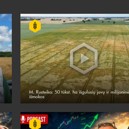
M. Rusteika: 50 tūkst. ha išgulusių javų ir milijonin
išmokos