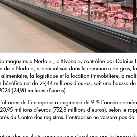
de magasins « Norfa » , « Rivona », contrôlée par Dainius 
re de « Norfa », et spécialisée dans le commerce de gros, l
alimentaire, la logistique et la location immobilière, a réal
n bénéfice net de 29,44 millions d’euros, soit une hausse de
2024 (24,98 millions d’euros).
 d’affaires de l’entreprise a augmenté de 9 % l’année derniè
20,95 millions d’euros (752,8 millions d’euros), selon le rap
rès du Centre des registres. L’entreprise ne versera pas de
s.
ration des résultats commerciaux s’explique par la hausse d