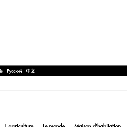
is
Русский
中文
L'agriculture
Le monde
Maison d'habitation