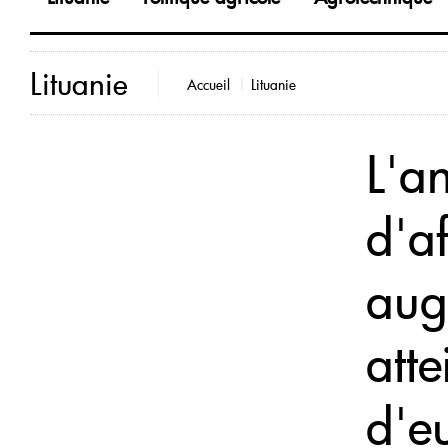
Lituanie
Accueil
Lituanie
L'an
d'a
aug
att
d'e