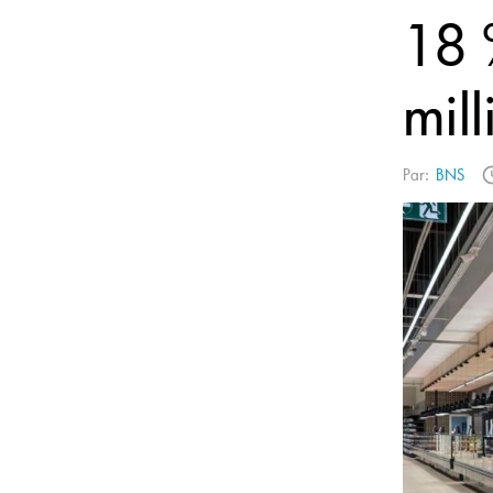
18 
mill
Par:
BNS