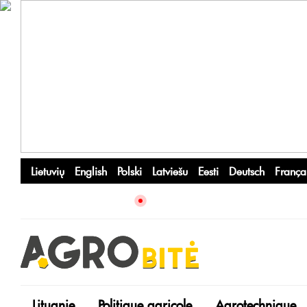
Lietuvių
English
Polski
Latviešu
Eesti
Deutsch
França
Lituanie
Politique agricole
Agrotechnique