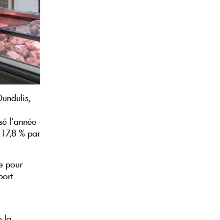
Dundulis,
a
isé l’année
 17,8 % par
re pour
port
e la