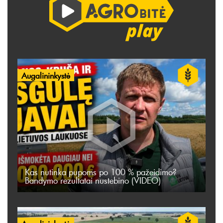
Augalininkystė
Kas nutinka pupoms po 100 % pažeidimo?
Bandymo rezultatai nustebino (VIDEO)