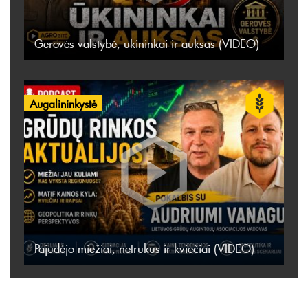
Gerovės valstybė, ūkininkai ir auksas (VIDEO)
Augalininkystė
Pajudėjo miežiai, netrukus ir kviečiai (VIDEO)