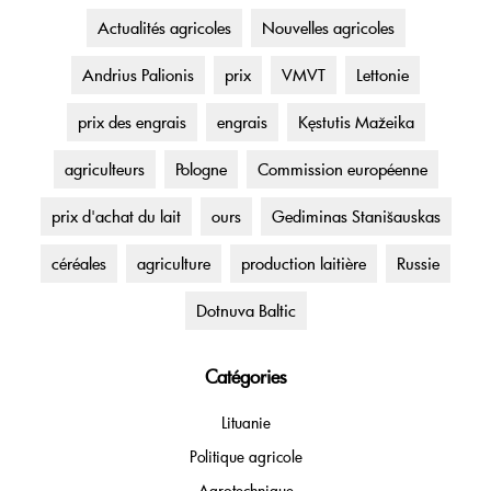
Actualités agricoles
Nouvelles agricoles
Andrius Palionis
prix
VMVT
Lettonie
prix des engrais
engrais
Kęstutis Mažeika
agriculteurs
Pologne
Commission européenne
prix d'achat du lait
ours
Gediminas Stanišauskas
céréales
agriculture
production laitière
Russie
Dotnuva Baltic
Catégories
Lituanie
Politique agricole
Agrotechnique