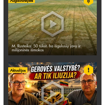
Augalininkystė
M. Rusteika: 50 tūkst. ha išgulusių javų ir
milijoninės išmokos
Aktualijos