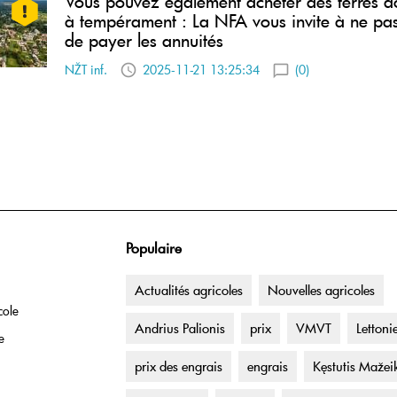
Vous pouvez également acheter des terres 
à tempérament : La NFA vous invite à ne pas
de payer les annuités
NŽT inf.
2025-11-21 13:25:34
(0)
Populaire
Actualités agricoles
Nouvelles agricoles
cole
Andrius Palionis
prix
VMVT
Lettoni
e
prix des engrais
engrais
Kęstutis Mažei