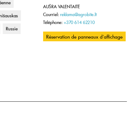
éenne
AUŠRA VALENTAITĖ
Courriel:
reklama@agrobite.lt
nišauskas
Téléphone:
+370 614 62210
Russie
Réservation de panneaux d'affichage