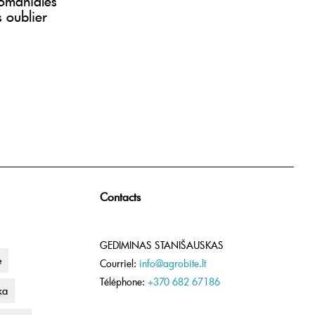
domaniales
 oublier
Contacts
GEDIMINAS STANIŠAUSKAS
e
Courriel:
info@agrobite.lt
Téléphone:
+370 682 67186
ka