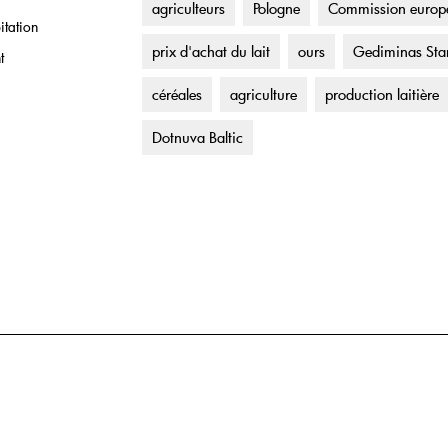
agriculteurs
Pologne
Commission europ
itation
prix d'achat du lait
ours
Gediminas Sta
t
céréales
agriculture
production laitière
Dotnuva Baltic