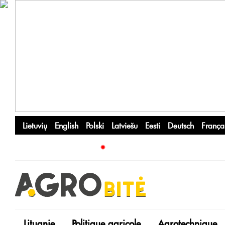
Lietuvių
English
Polski
Latviešu
Eesti
Deutsch
França
Lituanie
Politique agricole
Agrotechnique