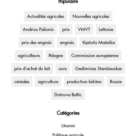
Populaire
Actualités agricoles
Nouvelles agricoles
Andrius Palionis
prix
VMVT
Lettonie
prix des engrais
engrais
Kęstutis Mažeika
agriculteurs
Pologne
Commission européenne
prix d'achat du lait
ours
Gediminas Stanišauskas
céréales
agriculture
production laitière
Russie
Dotnuva Baltic
Catégories
Lituanie
Politique agricole