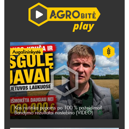
Augalininkystė
Kas nutinka pupoms po 100 % pažeidimo?
Bandymo rezultatai nustebino (VIDEO)