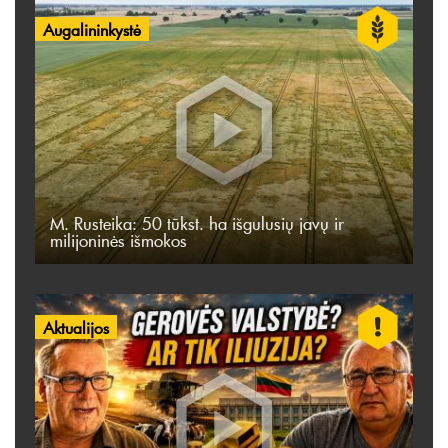
Augalininkystė
M. Rusteika: 50 tūkst. ha išgulusių javų ir
milijoninės išmokos
Aktualijos