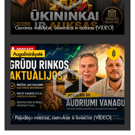
Gerovės valstybė, ūkininkai ir auksas (VIDEO)
Augalininkystė
Pajudėjo miežiai, netrukus ir kviečiai (VIDEO)