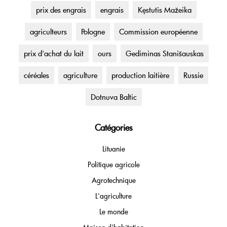
prix des engrais
engrais
Kęstutis Mažeika
agriculteurs
Pologne
Commission européenne
prix d'achat du lait
ours
Gediminas Stanišauskas
céréales
agriculture
production laitière
Russie
Dotnuva Baltic
Catégories
Lituanie
Politique agricole
Agrotechnique
L'agriculture
Le monde