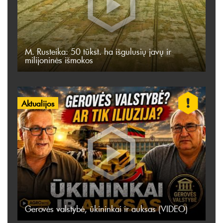
M. Rusteika: 50 tūkst. ha išgulusių javų ir
milijoninės išmokos
Aktualijos
Gerovės valstybė, ūkininkai ir auksas (VIDEO)