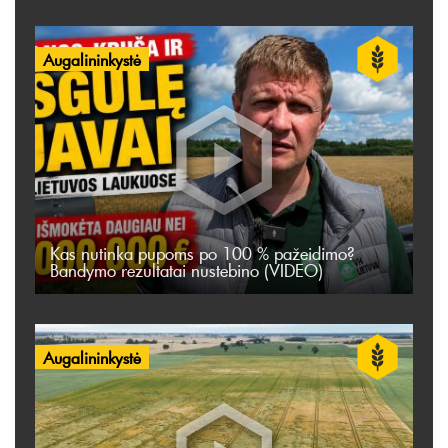
Augalininkystė
Kas nutinka pupoms po 100 % pažeidimo?
Bandymo rezultatai nustebino (VIDEO)
Augalininkystė