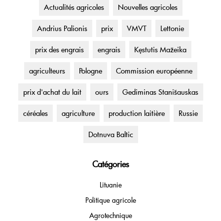
Actualités agricoles
Nouvelles agricoles
Andrius Palionis
prix
VMVT
Lettonie
prix des engrais
engrais
Kęstutis Mažeika
agriculteurs
Pologne
Commission européenne
prix d'achat du lait
ours
Gediminas Stanišauskas
céréales
agriculture
production laitière
Russie
Dotnuva Baltic
Catégories
Lituanie
Politique agricole
Agrotechnique