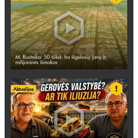
M. Rusteika: 50 tūkst. ha išgulusių javų ir
milijoninės išmokos
Aktualijos