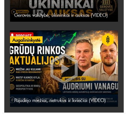
Gerovės valstybė, ūkininkai ir auksas (VIDEO)
Augalininkystė
Pajudėjo miežiai, netrukus ir kviečiai (VIDEO)