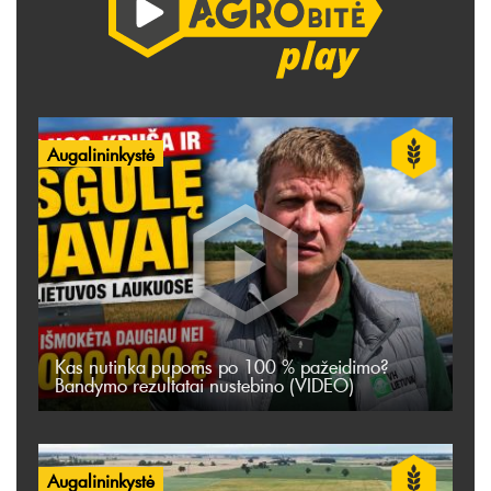
Augalininkystė
Kas nutinka pupoms po 100 % pažeidimo?
Bandymo rezultatai nustebino (VIDEO)
Augalininkystė