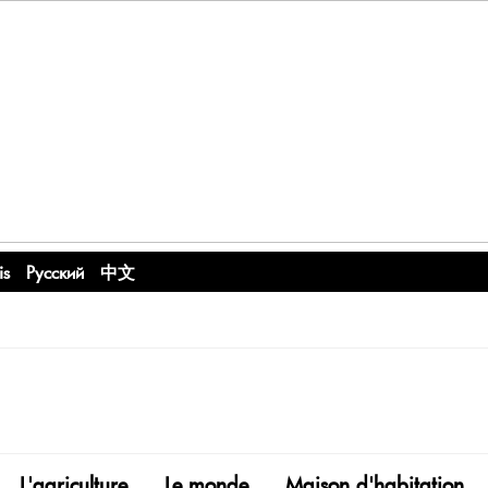
is
Русский
中文
L'agriculture
Le monde
Maison d'habitation