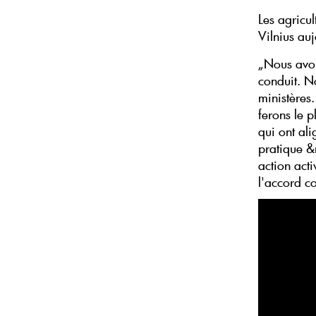
Les agricul
Vilnius auj
„Nous avon
conduit. N
ministères
ferons le p
qui ont al
pratique &
action acti
l'accord c