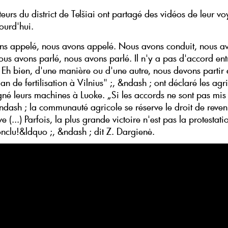
teurs du district de Telšiai ont partagé des vidéos de leur v
ourd'hui.
s appelé, nous avons appelé. Nous avons conduit, nous a
ous avons parlé, nous avons parlé. Il n'y a pas d'accord ent
. Eh bien, d'une manière ou d'une autre, nous devons partir 
lan de fertilisation à Vilnius" ;, &ndash ; ont déclaré les agri
igné leurs machines à Luoke.
„Si les accords ne sont pas mis
ndash ; la communauté agricole se réserve le droit de reven
ve (...) Parfois, la plus grande victoire n'est pas la protestat
onclu!&ldquo ;, &ndash ; dit Z. Dargienė.