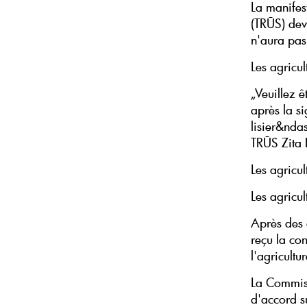
La manifest
(TRŪS) deva
n'aura pas 
Les agricul
„Veuillez ê
après la s
lisier&nda
TRŪS Zita 
Les agricul
Les agricul
Après des d
reçu la con
l'agricultu
La Commiss
d'accord su