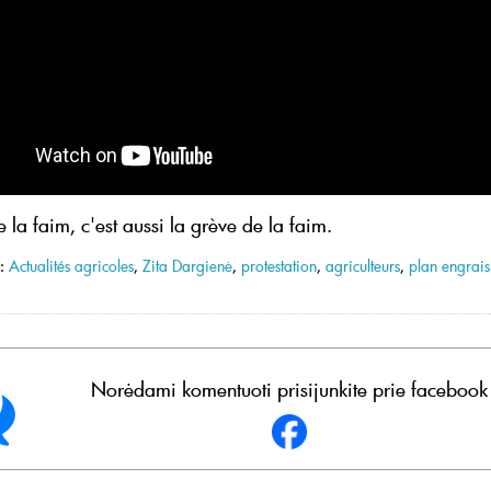
 la faim, c'est aussi la grève de la faim.
 :
Actualités agricoles
,
Zita Dargienė
,
protestation
,
agriculteurs
,
plan engrais
Norėdami komentuoti prisijunkite prie facebook