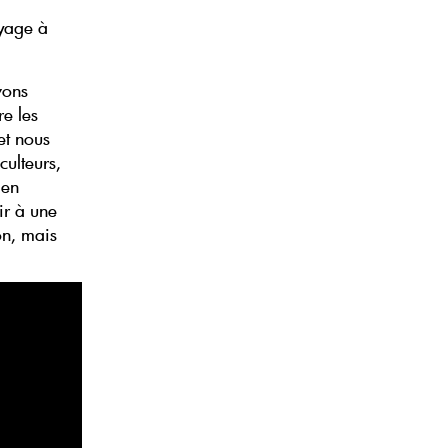
oyage à
vons
re les
et nous
culteurs,
 en
ir à une
ion, mais