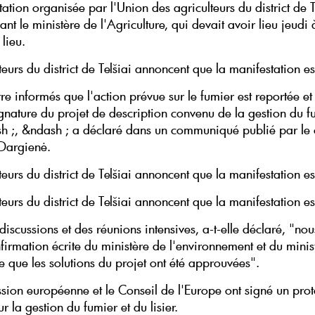
ation organisée par l'Union des agriculteurs du district de T
nt le ministère de l'Agriculture, qui devait avoir lieu jeudi 
lieu.
teurs du district de Telšiai annoncent que la manifestation es
tre informés que l'action prévue sur le fumier est reportée e
ignature du projet de description convenu de la gestion du f
sh ;, &ndash ; a déclaré dans un communiqué publié par le 
Dargienė.
teurs du district de Telšiai annoncent que la manifestation es
teurs du district de Telšiai annoncent que la manifestation es
iscussions et des réunions intensives, a-t-elle déclaré, "no
firmation écrite du ministère de l'environnement et du minis
re que les solutions du projet ont été approuvées".
ion européenne et le Conseil de l'Europe ont signé un pro
r la gestion du fumier et du lisier.