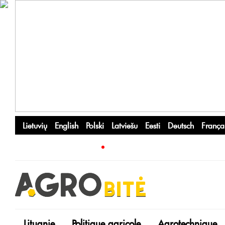
Lietuvių
English
Polski
Latviešu
Eesti
Deutsch
França
Lituanie
Politique agricole
Agrotechnique