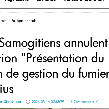
icole
Politique agricole
 Samogitiens annulent
tion "Présentation du
n de gestion du fumie
ius
s Stanišauskas
2026-05-14 07:58:29
Commentaires:
0