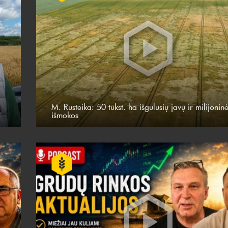
M. Rusteika: 50 tūkst. ha išgulusių javų ir milijonin
išmokos