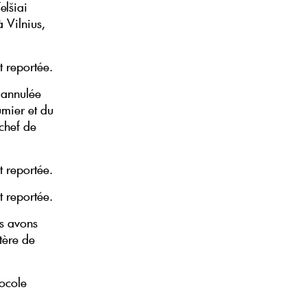
elšiai
à Vilnius,
t reportée.
t annulée
umier et du
chef de
t reportée.
t reportée.
us avons
tère de
tocole