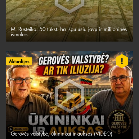
M. Rusteika: 50 tūkst. ha išgulusių javų ir milijoninės
išmokos
Aktualijos
Gerovės valstybė, ūkininkai ir auksas (VIDEO)