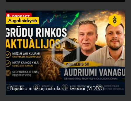
Augalininkystė
Pajudėjo miežiai, netrukus ir kviečiai (VIDEO)