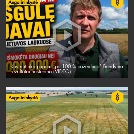
Augalininkystė
Kas nutinka pupoms po 100 % pažeidimo? Bandymo
rezultatai nustebino (VIDEO)
Augalininkystė