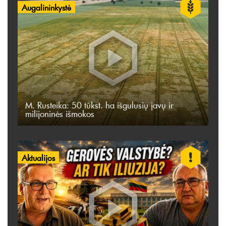
Augalininkystė
M. Rusteika: 50 tūkst. ha išgulusių javų ir
milijoninės išmokos
Aktualijos