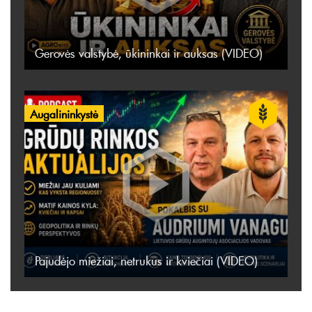
Gerovės valstybė, ūkininkai ir auksas (VIDEO)
Augalininkystė
Pajudėjo miežiai, netrukus ir kviečiai (VIDEO)