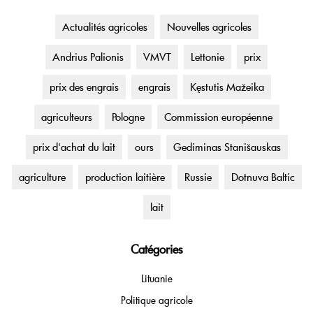
Actualités agricoles
Nouvelles agricoles
Andrius Palionis
VMVT
Lettonie
prix
prix des engrais
engrais
Kęstutis Mažeika
agriculteurs
Pologne
Commission européenne
prix d'achat du lait
ours
Gediminas Stanišauskas
agriculture
production laitière
Russie
Dotnuva Baltic
lait
Catégories
Lituanie
Politique agricole