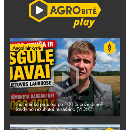
Augalininkystė
Kas nutinka pupoms po 100 % pažeidimo?
Bandymo rezultatai nustebino (VIDEO)