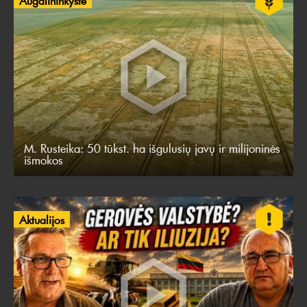
M. Rusteika: 50 tūkst. ha išgulusių javų ir milijoninės
išmokos
Aktualijos