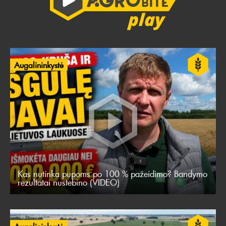
Augalininkystė
Kas nutinka pupoms po 100 % pažeidimo? Bandymo
rezultatai nustebino (VIDEO)
Augalininkystė