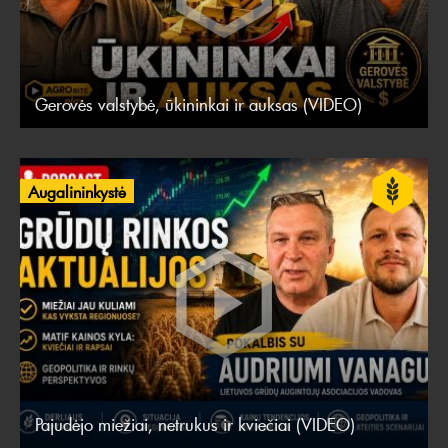
Gerovės valstybė, ūkininkai ir auksas (VIDEO)
Augalininkystė
Pajudėjo miežiai, netrukus ir kviečiai (VIDEO)