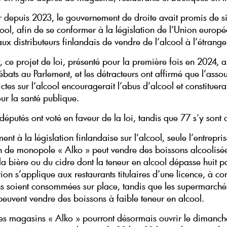
 depuis 2023, le gouvernement de droite avait promis de si
cool, afin de se conformer à la législation de l’Union europ
ux distributeurs finlandais de vendre de l’alcool à l’étrange
ce projet de loi, présenté pour la première fois en 2024, a f
bats au Parlement, et les détracteurs ont affirmé que l’asso
rictes sur l’alcool encouragerait l’abus d’alcool et constituera
r la santé publique.
députés ont voté en faveur de la loi, tandis que 77 s'y sont
t à la législation finlandaise sur l’alcool, seule l’entrepri
on de monopole « Alko » peut vendre des boissons alcoolisée
la bière ou du cidre dont la teneur en alcool dépasse huit p
on s’applique aux restaurants titulaires d’une licence, à co
ns soient consommées sur place, tandis que les supermarchés
euvent vendre des boissons à faible teneur en alcool.
 les magasins « Alko » pourront désormais ouvrir le dimanche