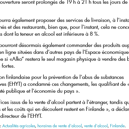
ouverture seront prolongés de 19 h à 21 h tous les jours de 
ourra également proposer des services de livraison, à l’inst
és et des restaurants, bien que, pour l’instant, cela ne con
s dont la teneur en alcool est inférieure à 8 %.
s pourront désormais également commander des produits au
en ligne situées dans d’autres pays de l’Espace économiqu
e si «Alko“ restera le seul magasin physique à vendre des 
 fortes.
ion finlandaise pour la prévention de l’abus de substances
ves (EHYT) a condamné ces changements, les qualifiant de «
nté publique et l’économie du pays ».
ices issus de la vente d’alcool partent à l’étranger, tandis q
t les coûts qui en découlent restent en Finlande », a décla
directeur de l’EHYT.
 :
Actualités agricoles
,
horaires de vente d'alcool
,
vente d'alcool
,
Finlande
.