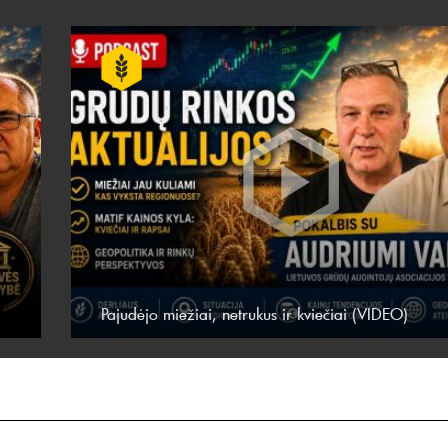
Pajudėjo miežiai, netrukus ir kviečiai (VIDEO)