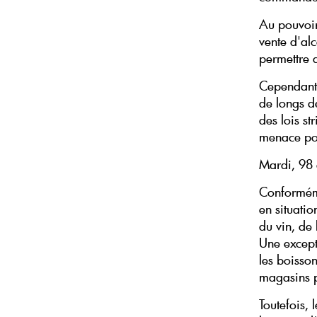
Au pouvoir
vente d'al
permettre a
Cependant, 
de longs dé
des lois st
menace pou
Mardi, 98 
Conformémen
en situati
du vin, de 
Une excepti
les boisso
magasins p
Toutefois,