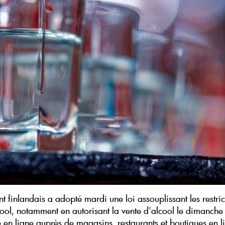
t finlandais a adopté mardi une loi assouplissant les restric
cool, notamment en autorisant la vente d'alcool le dimanche 
n ligne auprès de magasins, restaurants et boutiques en l