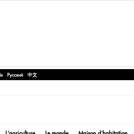
is
Русский
中文
L'agriculture
Le monde
Maison d'habitation