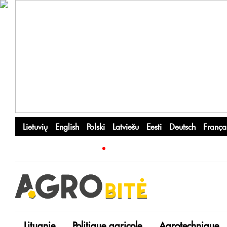
Lietuvių
English
Polski
Latviešu
Eesti
Deutsch
França
Lituanie
Politique agricole
Agrotechnique