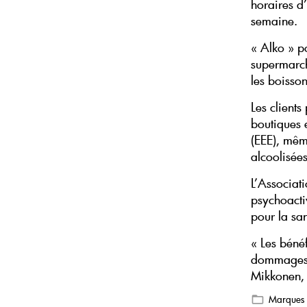
horaires d’
semaine.
« Alko » p
supermarch
les boisson
Les client
boutiques 
(EEE), mêm
alcoolisées
L’Associat
psychoacti
pour la sa
« Les bénéf
dommages e
Mikkonen, 
Marques