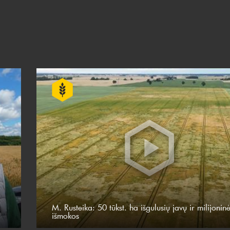
M. Rusteika: 50 tūkst. ha išgulusių javų ir milijonin
išmokos