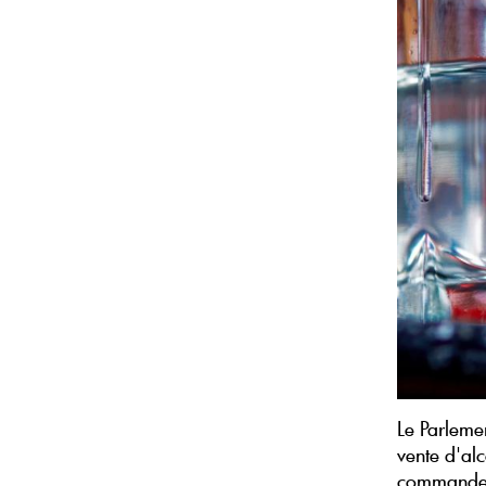
Le Parlemen
vente d'al
commande e