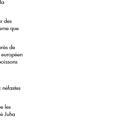
la
ar des
cerne que
près de
e européen
boissons
 néfastes
ue les
ré Juha