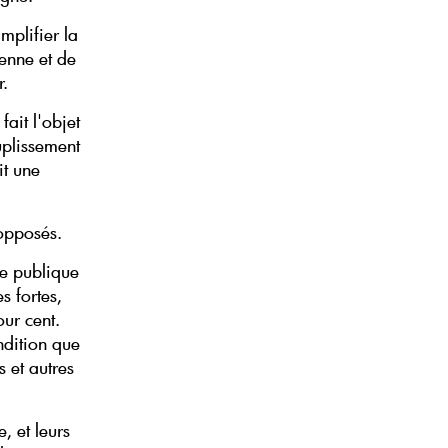
mplifier la
éenne et de
r.
ait l'objet
uplissement
it une
 opposés.
se publique
s fortes,
our cent.
ndition que
 et autres
, et leurs