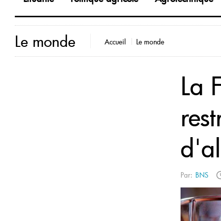
Le monde
Accueil
Le monde
La F
rest
d'a
Par:
BNS